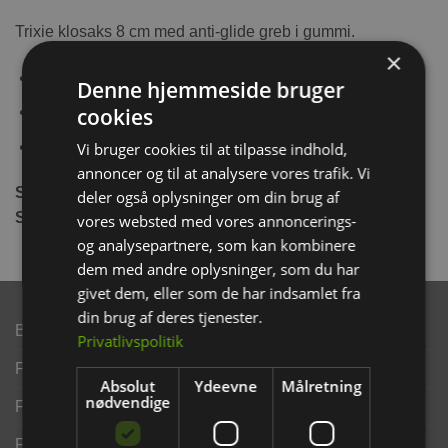
Trixie klosaks 8 cm med anti-glide greb i gummi.
×
Plasthåndtag med gummigreb
Denne hjemmeside bruger
cookies
Rustfrit stål
Til Gnavere, små hunde, katte, og fugle
Vi bruger cookies til at tilpasse indhold,
annoncer og til at analysere vores trafik. Vi
Størrelse:
8 cm
deler også oplysninger om din brug af
Sælges i ass. farver:
Grøn og Blå
vores websted med vores annoncerings-
og analysepartnere, som kan kombinere
dem med andre oplysninger, som du har
givet dem, eller som de har indsamlet fra
din brug af deres tjenester.
Brand
Privatlivspolitik
Finansering ANYDAY
Absolut
Ydeevne
Målretning
nødvendige
Finansering Viabill
Fortrydelse og reklamationsret