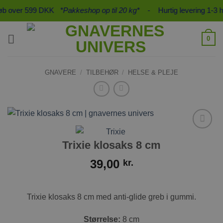
Fortsæt
køb over 599 DKK
*Pakkeshop op til 20 kg*
- Hurtig levering 1-3 h
til
indhold
0
GNAVERE
/
TILBEHØR
/
HELSE & PLEJE
Tilføj til
Trixie klosaks 8 cm
ønskeliste
39,00
kr.
Trixie klosaks 8 cm med anti-glide greb i gummi.
Størrelse:
8 cm