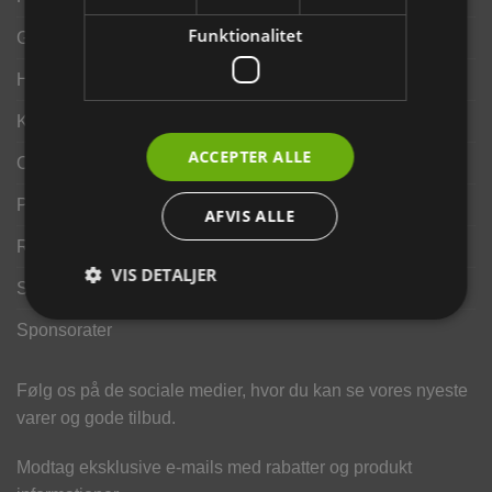
Funktionalitet
Gavekort
Handelsbetingelser
Kontakt os
ACCEPTER ALLE
Opdrætterrabat
Privatlivspolitik
AFVIS ALLE
Returportal
VIS DETALJER
Search results
Sponsorater
Følg os på de sociale medier, hvor du kan se vores nyeste
varer og gode tilbud.
Modtag eksklusive e-mails med rabatter og produkt