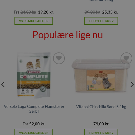
Den
Den
Den
Den
Fra
24,00
kr.
19,20
kr.
39,00
kr.
25,35
kr.
oprindelige
aktuelle
oprindelige
aktuelle
pris
pris
pris
pris
VÆLG MULIGHEDER
TILFØJ TIL KURV
var:
er:
var:
er:
r..
24,00 kr..
19,20 kr..
39,00 kr..
25,35 kr..
Dette
Populære lige nu
vare
har
flere
varianter.
Mulighederne
kan
Tilføj til
Tilføj til
vælges
ønskeliste
ønskeliste
på
varesiden
Versele Laga Complete Hamster &
Vitapol Chinchilla Sand 5,1kg
Gerbil
Fra
52,00
kr.
79,00
kr.
VÆLG MULIGHEDER
TILFØJ TIL KURV