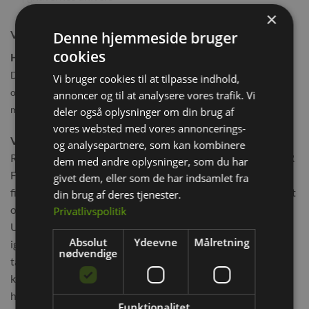
×
Vi har markedets bedste udvalg af kvalitet hø!
Denne hjemmeside bruger
cookies
Hvorfor er hø så vigtigt?
Den vigtigste del i enhver kanins kost skal være frisk græs eller hø
Vi bruger cookies til at tilpasse indhold,
og derfor har vi et stort udvalg af de bedste mærker der er på
annoncer og til at analysere vores trafik. Vi
markedet.
deler også oplysninger om din brug af
vores websted med vores annoncerings-
Vi har følgende mærker.
og analysepartnere, som kan kombinere
ReadiGrass, Hubertus, Science Selective, To Gode Naboer, JR
dem med andre oplysninger, som du har
Farm, Alpe hø og mange flere top mærker. Det høje
givet dem, eller som de har indsamlet fra
fiberindhold der er i hø, hjælper din gnaver eller kanin med at
din brug af deres tjenester.
opretholde god tarmsundhed og ikke mindst deres tænder.
Privatlivspolitik
Uden fibre fra f.eks hø kan fordøjelsessystemet ikke komme
Absolut
Ydeevne
Målretning
igennem tarmen uden din kanin vil have ondt og kaninens
nødvendige
tænder, der vokser hele livet, vil ikke slides ned. Hvis
kaninens tænder ikke slides ned, skal man til dyrlægen og
have dem slebet, da kaninen ellers kan få smerter hvis der
Funktionalitet