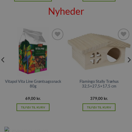
Dette
Nyheder
vare
har
flere
varianter.
Mulighederne
kan
Tilføj til
Tilføj til
vælges
ønskeliste
ønskeliste
på
varesiden
Vitapol Vita Line Grøntsagssnack
Flamingo Stally Træhus
80g
32,5×27,5×17,5 cm
69,00
kr.
379,00
kr.
TILFØJ TIL KURV
TILFØJ TIL KURV