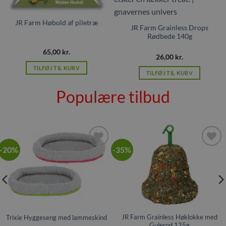
JR Farm Høbold af piletræ
JR Farm Grainless Drops
Rødbede 140g
65,00
kr.
26,00
kr.
TILFØJ TIL KURV
TILFØJ TIL KURV
Populære tilbud
-20%
-35%
Tilføj til
Tilføj til
ønskeliste
ønskeliste
JR Farm Grainless Høklokke med
Trixie Hyggeseng med lammeskind
Gulerod 125g