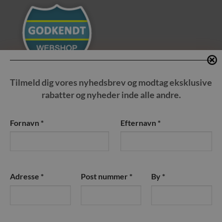
Tilmeld dig vores nyhedsbrev og modtag eksklusive
rabatter og nyheder inde alle andre.
Gnavernes Univers
Fornavn
*
Efternavn
*
En del af World Pet Products
Administration: Hedeparken 205 st.th 2750 Ballerup
Cvr nr. 40250026
Adresse
*
Post nummer
*
By
*
Kundeservice@gnavernes-univers.dk
Tlf. (+45) 3939 4010
Opkald besvares: