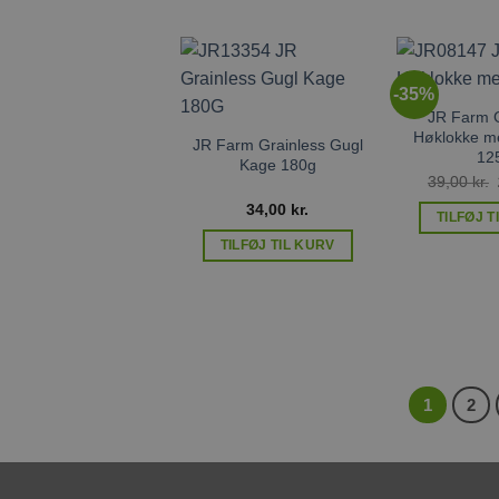
-35%
Tilføj til
ønskeliste
JR Farm G
Høklokke m
JR Farm Grainless Gugl
12
Kage 180g
39,00
kr.
34,00
kr.
TILFØJ T
TILFØJ TIL KURV
1
2