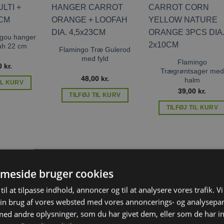
Tilføj til
Tilføj til
Tilføj ti
ønskeliste
ønskeliste
ønskelis
gou hanger
fah 22 cm
Flamingo Træ Gulerod
med fyld
Flamingo
0
kr.
Trægrøntsager med
48,00
kr.
halm
IL KURV
39,00
kr.
TILFØJ TIL KURV
TILFØJ TIL KURV
meside bruger cookies
til at tilpasse indhold, annoncer og til at analysere vores trafik. V
in brug af vores websted med vores annoncerings- og analysepa
Tilføj til
Tilføj til
Tilføj ti
ønskeliste
ønskeliste
ønskelis
JR Farm Baby
d andre oplysninger, som du har givet dem, eller som de har in
Gulerødder 200g
JR Farm Cookies