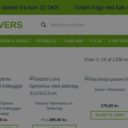
arter fra kun 32 DKK - Gratis fragt ved køb ove
Products
search
ODER & SNACK
STRØELSE
TILBEHØR
PLEJE
STOP MA
Viser 1–24 af 1208 re
Duvo+ Hacienda
Tilføj til
Tilføj til
Tilføj ti
ønskeliste
ønskeliste
ønskelis
 Optima
Getzoo Hjørnehus m.
179,00
kr.
 Indbygget
Skifertag
lvægt
TILFØJ TIL KURV
00
kr.
Fra
289,00
kr.