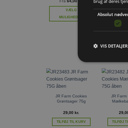
brug af deres tje
Fra
64,00
kr.
VÆLG
Absolut nødve
MULIGHEDER
Dette
JR Farm Akt
vare
har
479,
flere
VIS DETALJER
varianter.
TILFØJ T
Mulighederne
kan
vælges
på
varesiden
Tilføj til
ønskeliste
JR Farm Cookies
JR Farm 
Grøntsager 75g
Mælkebø
29,00
kr.
29,0
TILFØJ TIL KURV
TILFØJ T