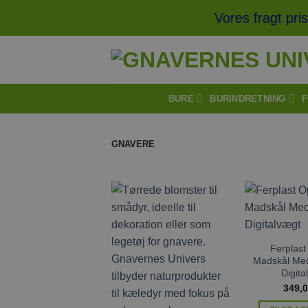
Fortsæt
Vores fragt pris st
til
indhold
BURE
BURINDRETNING
F
GNAVERE
Tilføj til
ønskeliste
Ferplast
Madskål Med
Digita
349,