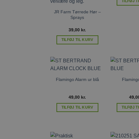
TILFØJ T
JR Farm Tørrede Hør –
Sprays
39,00
kr.
TILFØJ TIL KURV
Tilføj til
ønskeliste
Flamingo Alarm ur blå
Flamingo
49,00
kr.
49,0
TILFØJ TIL KURV
TILFØJ T