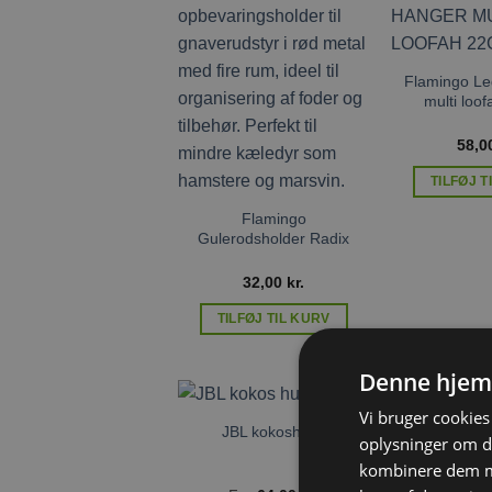
Tilføj til
ønskeliste
Flamingo Le
multi loo
58,0
TILFØJ T
Flamingo
Gulerodsholder Radix
32,00
kr.
TILFØJ TIL KURV
Denne hjem
Vi bruger cookies 
JBL kokoshuse
oplysninger om d
Tilføj til
ønskeliste
kombinere dem me