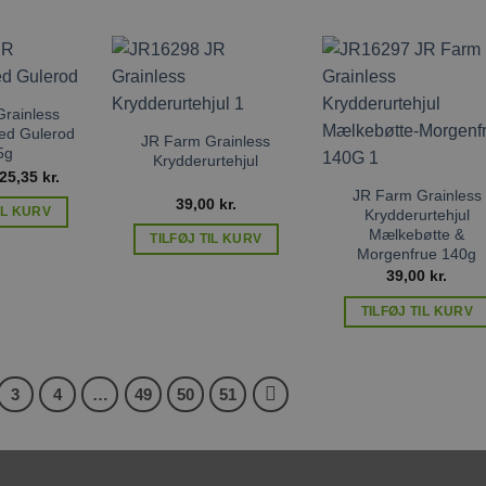
Tilføj til
Tilføj til
Tilføj ti
ønskeliste
ønskeliste
ønskelis
rainless
ed Gulerod
JR Farm Grainless
5g
Krydderurtehjul
Den
Den
25,35
kr.
oprindelige
aktuelle
JR Farm Grainless
39,00
kr.
pris
pris
IL KURV
Krydderurtehjul
var:
er:
Mælkebøtte &
39,00 kr..
25,35 kr..
TILFØJ TIL KURV
Morgenfrue 140g
39,00
kr.
TILFØJ TIL KURV
3
4
…
49
50
51