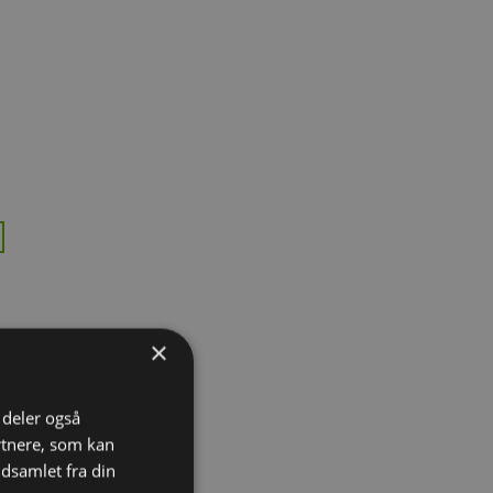
l
te
×
i deler også
rtnere, som kan
l
te
dsamlet fra din