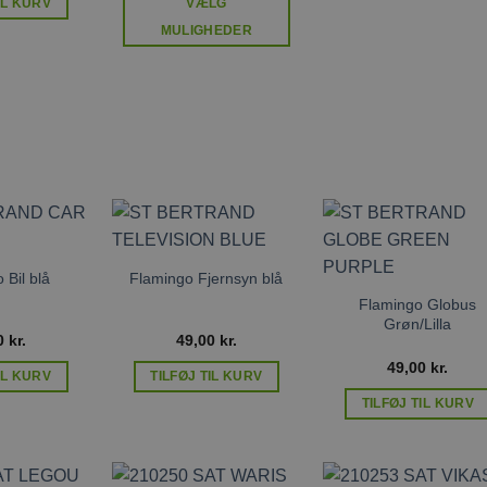
IL KURV
VÆLG
MULIGHEDER
Dette
vare
har
flere
varianter.
Mulighederne
kan
vælges
på
Tilføj til
Tilføj til
Tilføj ti
ønskeliste
ønskeliste
ønskelis
 Bil blå
Flamingo Fjernsyn blå
varesiden
Flamingo Globus
Grøn/Lilla
0
kr.
49,00
kr.
49,00
kr.
IL KURV
TILFØJ TIL KURV
TILFØJ TIL KURV