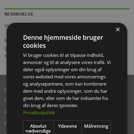
BESKRIVELSE
YDERLIGERE INFORMATION
×
Denne hjemmeside bruger
Neglesaks i rustfrit stål med plasthåndtag og non-slip
cookies
gummigreb så man bedre kan golde fast på saksen når de
Vi bruger cookies til at tilpasse indhold,
små klør skal klippes.
annoncer og til at analysere vores trafik. Vi
deler også oplysninger om din brug af
vores websted med vores annoncerings-
og analysepartnere, som kan kombinere
Brand
dem med andre oplysninger, som du har
givet dem, eller som de har indsamlet fra
Finansering ANYDAY
din brug af deres tjenester.
Privatlivspolitik
Finansering Viabill
Fortrydelse og reklamationsret
Absolut
Ydeevne
Målretning
nødvendige