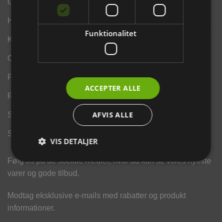
Gavekort
Handelsbetingelser
Funktionalitet
Kontakt os
Opdrætterrabat
Privatlivspolitik
ACCEPTER ALLE
Returportal
AFVIS ALLE
Search results
Sponsorater
VIS DETALJER
Følg os på de sociale medier, hvor du kan se vores nyeste
varer og gode tilbud.
Modtag eksklusive e-mails med rabatter og produkt
informationer.