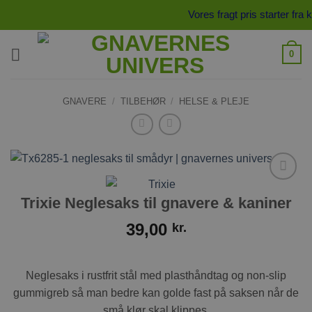
Fortsæt
Vores fragt pris starter fr
til
indhold
0
GNAVERE
/
TILBEHØR
/
HELSE & PLEJE
Tilføj til
Trixie Neglesaks til gnavere & kaniner
ønskeliste
39,00
kr.
Neglesaks i rustfrit stål med plasthåndtag og non-slip
gummigreb så man bedre kan golde fast på saksen når de
små klør skal klippes.