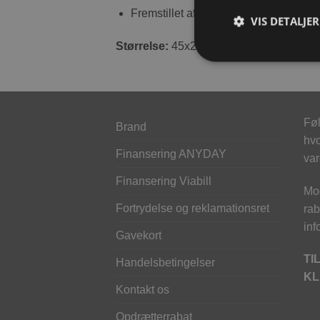
Fremstillet af 100 % naturlige materia
VIS DETALJER
Størrelse:
45x22x27 cm
Føl
Brand
hvo
Finansering ANYDAY
var
Finansering Viabill
Mod
Fortrydelse og reklamationsret
rab
inf
Gavekort
TI
Handelsbetingelser
KL
Kontakt os
Opdrætterrabat