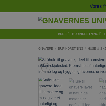
Fortsæt
Vores frag
til
indhold
BURE
BURINDRETNING
F
GNAVERE
/
BURINDRETNING
/
HUSE & SK