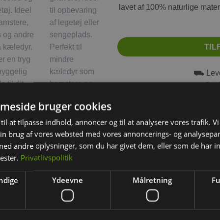
lavet af 100% naturlige materi
TIL
⛟ Leve
⛟ Grati
⛟ Fr
meside bruger cookies
til at tilpasse indhold, annoncer og til at analysere vores trafik. V
in brug af vores websted med vores annoncerings- og analysepa
d andre oplysninger, som du har givet dem, eller som de har in
nester.
Privatlivspolitik
BESKRIVELSE
YDERLIGERE INFORMATION
ndige
Ydeevne
Målretning
Fu
aniner elle marsvin, der elsker at have et sted i læ for en følelse 
er sikkert at nippe i.