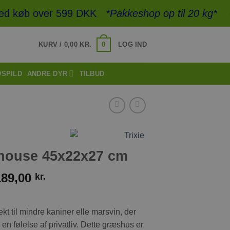
ed køb over 599 DKK
*Pakkeshop op til 20 kg*
- Hur
0
KURV /
0,00
KR.
LOG IND
DSPILD
ANDRE DYR
TILBUD
 house 45x22x27 cm
189,00
kr.
kt til mindre kaniner elle marsvin, der
r en følelse af privatliv. Dette græshus er