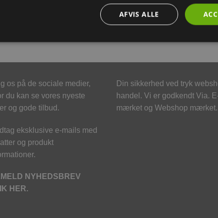
ler
AFVIS ALLE
ACC
g os på de sociale medier,
Din sikkerhed ved tryk webs
r du kan se vores nyeste
handel. Vi er godkendt Via. E
er og gode tilbud.
mærket og Webshop mærket.
tag eksklusive e-mails med
atter og produkt
ormationer.
LMELD NYHEDSBREV
IK HER.