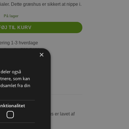
aler. Dette græshus er sikkert at nippe i.
På lager
FØJ TIL KURV
ring 1-3 hverdage
s fragt fra 599 DKK
×
agt fra 34 DKK
i deler også
rtnere, som kan
dsamlet fra din
nktionalitet
af privatliv. Dette græshus er lavet af