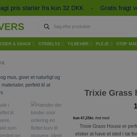
t pris starter fra kun 32 DKK - Gratis fragt v
Products
search
ODER & SNACK
STRØELSE
TILBEHØR
PLEJE
STOP MA
JUL
Trixie Grass
Tilføj til
ønskeliste
Trixie Grass House er perfe
elsker at have et sted i læ fo