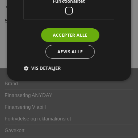
Funktionalitet
Fremstillet af træ, ubehandlet
Størrelse:
40x18x23 cm
ACCEPTER ALLE
AFVIS ALLE
VIS DETALJER
Brand
Finansering ANYDAY
Finansering Viabill
Fortrydelse og reklamationsret
Gavekort