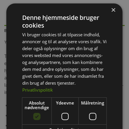
×
Denne hjemmeside bruger
cookies
BESKRIVELSE
Vi bruger cookies til at tilpasse indhold,
annoncer og til at analysere vores trafik. Vi
YDERLIGERE INFORMATION
deler også oplysninger om din brug af
vores websted med vores annoncerings-
Trixie Bent House med Connect System til mindre kaniner
og analysepartnere, som kan kombinere
eller marsvin. De vil finde et behageligt sted at ligge og
dem med andre oplysninger, som du har
have base, hvile, gemme sig og lege. Der er en platform til
givet dem, eller som de har indsamlet fra
at observere omgivelserne på husets tag. Dette hus er
din brug af deres tjenester.
lavet af ubehandlet træ og er let at samle takket være plug-
Privatlivspolitik
in-systemet (ingen beslag eller søm påkrævet).
Absolut
Ydeevne
Målretning
Nem montering takket være et push-sam-system
nødvendige
Inkluderer plads på taget til observation
Giver to indgange