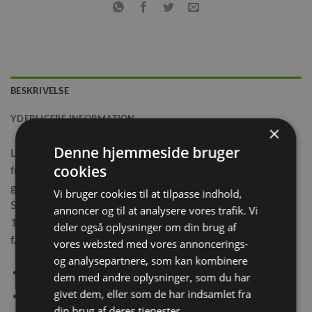
BESKRIVELSE
YDERLIGERE INFORMATION
×
Denne hjemmeside bruger
Luxber Naturligt multifarvet papirstrøelse til små gnavere,
cookies
fugle og krybdyr, papirstrøelsen fra Luxber absorberer 2-3
gange sin egen vægt, sikre minimal lugt og er 99,9% støvfrit.
Vi bruger cookies til at tilpasse indhold,
Samtidig er det miljø venlig og allergi venligt. Produktet er
annoncer og til at analysere vores trafik. Vi
100% biologisk nedbrydeligt og kompostbart. Velegnet til
deler også oplysninger om din brug af
f.eks. hamstere og marsvin.
vores websted med vores annoncerings-
og analysepartnere, som kan kombinere
Naturligt
dem med andre oplysninger, som du har
givet dem, eller som de har indsamlet fra
Papirstrøelse
din brug af deres tjenester.