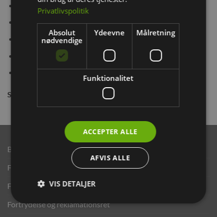
Absorberende
Privatlivspolitik
99,9% støvfrit
Absolut
Ydeevne
Målretning
Miljøvenligt
nødvendige
Allergivenligt
Kompostbart
Funktionalitet
Størrelse:
4.1L / 570G
ACCEPTER ALLE
Brand
AFVIS ALLE
Finansering ANYDAY
VIS DETALJER
Finansering Viabill
Fortrydelse og reklamationsret