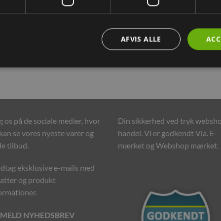
BESKRIVELSE
YDERLIGERE INFORMATION
AFVIS ALLE
ACC
dlede hampefibre, støvfri og har en høj suge evne og er stærkt lug
g os på de sociale medier, hvor
Din sikkerhed ved tryk websh
kan se vores nyeste varer og
handel. Vi er godkendt Via. E-
e tilbud.
mærket og Webshop mærket.
tag eksklusive e-mails med
atter og produkt
ormationer.
LMELD NYHEDSBREV