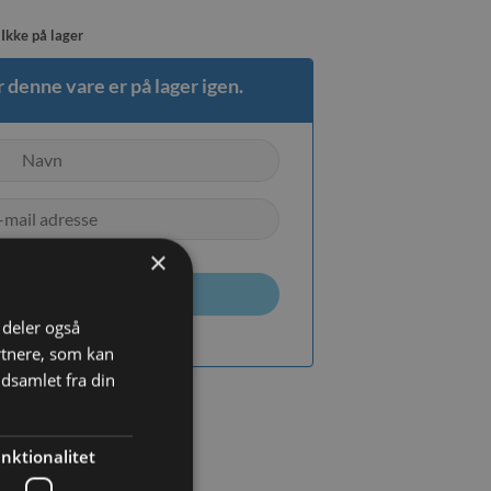
Ikke på lager
 denne vare er på lager igen.
×
TILMELD
i deler også
rtnere, som kan
dsamlet fra din
nktionalitet