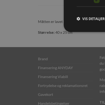
VIS DETALJER
Måtten er lavet af 100% naturlige, ubehan
Størrelse:
40 x 25 cm
Føl
Brand
du 
Finansering ANYDAY
god
Finansering Viabill
Mod
Fortrydelse og reklamationsret
rab
inf
Gavekort
TI
Handelsbetingelser