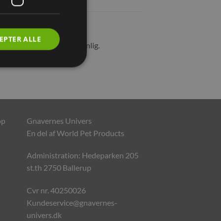
EPTER ALLE
tabsorberende & allergivenlig.
op
Gnavernes Univers
En del af World Pet Products
Administration: Hedeparken 205
st.th 2750 Ballerup
Cvr nr. 40250026
Kundeservice@gnavernes-
univers.dk