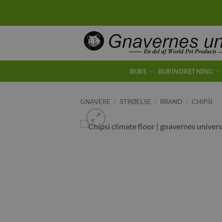
Fortsæt
til
indhold
BURE
BURINDRETNING
GNAVERE
/
STRØELSE
/
BRAND
/
CHIPSI