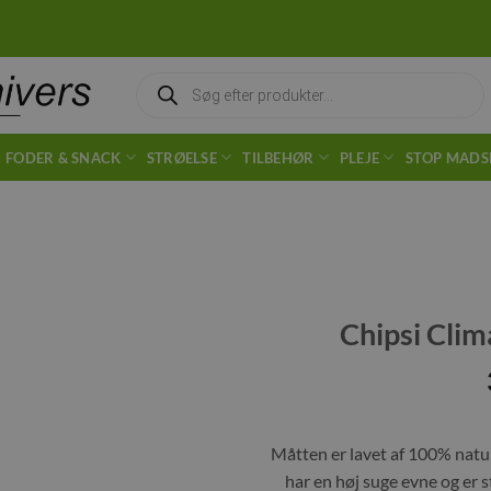
Products
search
FODER & SNACK
STRØELSE
TILBEHØR
PLEJE
STOP MADS
Chipsi Cli
Tilføj til
ønskeliste
Måtten er lavet af 100% natu
har en høj suge evne og er 