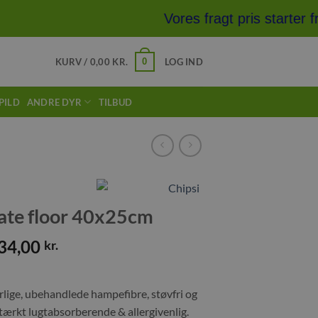
Vores fragt pris starter f
0
KURV /
0,00
KR.
LOG IND
PILD
ANDRE DYR
TILBUD
mate floor 40x25cm
34,00
kr.
rlige, ubehandlede hampefibre, støvfri og
stærkt lugtabsorberende & allergivenlig.