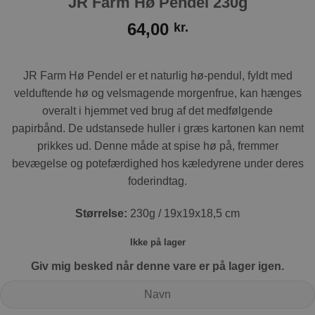
JR Farm Hø Pendel 230g
64,00
kr.
JR Farm Hø Pendel er et naturlig hø-pendul, fyldt med
velduftende hø og velsmagende morgenfrue, kan hænges
overalt i hjemmet ved brug af det medfølgende
papirbånd. De udstansede huller i græs kartonen kan nemt
prikkes ud. Denne måde at spise hø på, fremmer
bevægelse og potefærdighed hos kæledyrene under deres
foderindtag.
Størrelse:
230g / 19x19x18,5 cm
Ikke på lager
Giv mig besked når denne vare er på lager igen.