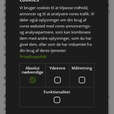
bevægelse og potefærdighed hos kæledyrene under deres
Vi bruger cookies til at tilpasse indhold,
foderindtag. Urtpendulet består af naturlige materialer og er
annoncer og til at analysere vores trafik. Vi
derfor helt spiseligt. Hø-pendulet giver smådyr og
deler også oplysninger om din brug af
dværgkaniner de ekstra råfiber, der, når det nappes,
vores websted med vores annoncerings-
understøtter det naturlige tandslid (Tænderne vokser hele
og analysepartnere, som kan kombinere
livet)
dem med andre oplysninger, som du har
givet dem, eller som de har indsamlet fra
Den kan genfyldes med hø, og dens ydre græskarton gør
din brug af deres tjenester.
den velegnet til fuldstændigt at blive spist
Privatlivspolitik
Størrelse:
230g / 19x19x18,5 cm
Absolut
Ydeevne
Målretning
nødvendige
Ingredienser:
Bjergenghø 64,3%, lignocellulose 31,3%,
morgenfrueblomstrer 4,4%
Funktionalitet
Analyse:
Protein 8,7%, fedt 2,4%, fiber 34,5%, aske 11,4%,
calcium 20295 mg/kg, fosfor 1783 mg/kg, natrium 1084
mg/kg;