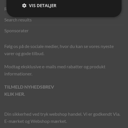
VIS DETALJER
Returportal
Search results
Sponsorater
Følg os på de sociale medier, hvor du kan se vores nyeste
varer og gode tilbud.
Modtag eksklusive e-mails med rabatter og produkt
informationer.
TILMELD NYHEDSBREV
KLIK HER.
Din sikkerhed ved tryk webshop handel. Vi er godkendt Via.
E-mærket og Webshop mærket.