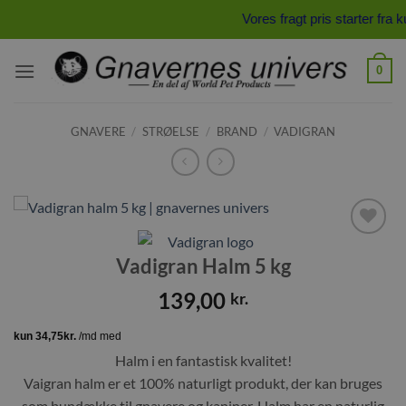
Fortsæt
Vores fragt pris starter fra
til
indhold
0
GNAVERE
/
STRØELSE
/
BRAND
/
VADIGRAN
Tilføj til
Vadigran Halm 5 kg
ønskeliste
139,00
kr.
Halm i en fantastisk kvalitet!
Vaigran halm er et 100% naturligt produkt, der kan bruges
som bundække til gnavere og kaniner. Halm har en naturlig