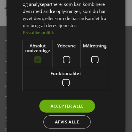
og analysepartnere, som kan kombinere
Størrelse:
5 kg
dem med andre oplysninger, som du har
givet dem, eller som de har indsamlet fra
din brug af deres tjenester.
Privatlivspolitik
Brand
Absolut
Ydeevne
Målretning
nødvendige
Finansering ANYDAY
Finansering Viabill
Funktionalitet
Fortrydelse og reklamationsret
Gavekort
Handelsbetingelser
ACCEPTER ALLE
Kontakt os
Opdrætterrabat
AFVIS ALLE
Privatlivspolitik