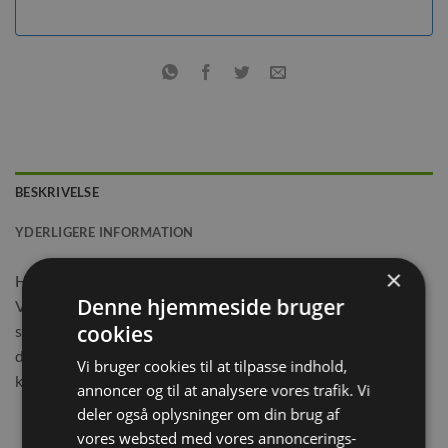
BESKRIVELSE
YDERLIGERE INFORMATION
×
Halm i en fantastisk kvalitet!
Denne hjemmeside bruger
Vaigran halm er et 100% naturligt produkt, der kan bruges
cookies
som bundække til gnavere og kaniner. Halm har en naturlig
duft, det fjerner dårlig lugt og skaber et hyggeligt miljø, der
Vi bruger cookies til at tilpasse indhold,
kan holde kaninen varm.
annoncer og til at analysere vores trafik. Vi
deler også oplysninger om din brug af
vores websted med vores annoncerings-