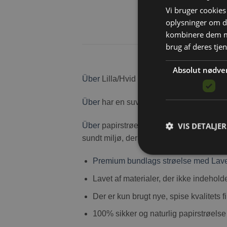
Vi bruger cookies 
oplysninger om d
kombinere dem me
brug af deres tje
Absolut nødve
Über
Lilla/Hvid med blid duft af Lavend
Über
har en suveræn lugtkontrol. Det er 
VIS DETALJER
Über
papirstrøelse er miljøvenligt og ude
sundt miljø, der er nemt at holde rent.
Premium bundlags strøelse med Lave
Lavet af materialer, der ikke indehold
Der er kun brugt nye, spise kvalitets f
100% sikker og naturlig papirstrøelse 