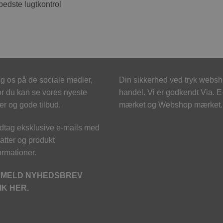
bedste lugtkontrol
g os på de sociale medier,
Din sikkerhed ved tryk webs
r du kan se vores nyeste
handel. Vi er godkendt Via. E
er og gode tilbud.
mærket og Webshop mærket.
tag eksklusive e-mails med
atter og produkt
ormationer.
LMELD NYHEDSBREV
IK HER.