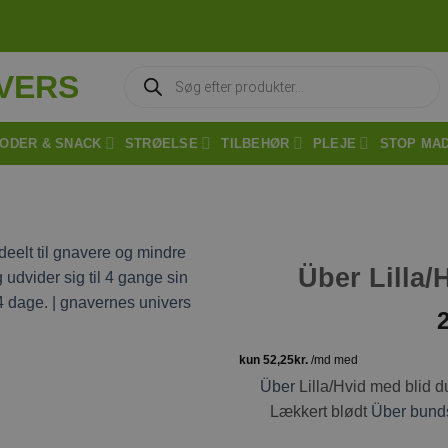
Products
search
ODER & SNACK
STRØELSE
TILBEHØR
PLEJE
STOP MA
Über Lilla/
Tilføj til
ønskeliste
Über
Lilla/Hvid med blid 
Lækkert blødt
Über
bund