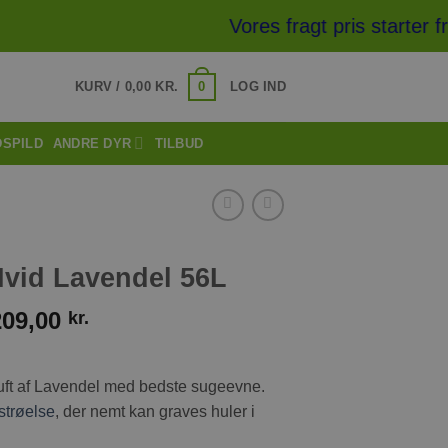
Vores fragt pris starter f
0
KURV /
0,00
KR.
LOG IND
DSPILD
ANDRE DYR
TILBUD
Hvid Lavendel 56L
209,00
kr.
duft af Lavendel med bedste sugeevne.
strøelse
, der nemt kan graves huler i