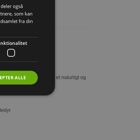
i deler også
rtnere, som kan
dsamlet fra din
nktionalitet
n graves huler i.
EPTER ALLE
iver dermed dit kæledyr et naturligt og
ledyr