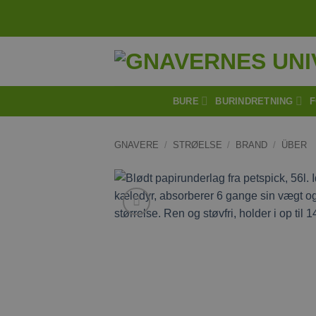
Fortsæt
til
indhold
BURE
BURINDRETNING
F
GNAVERE
/
STRØELSE
/
BRAND
/
ÜBER