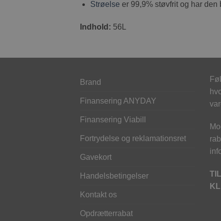
Strøelse
er 99,9% støvfrit og har den 
Indhold:
56L
Føl
Brand
hvo
Finansering ANYDAY
var
Finansering Viabill
Mod
Fortrydelse og reklamationsret
rab
inf
Gavekort
TI
Handelsbetingelser
KL
Kontakt os
Opdrætterrabat