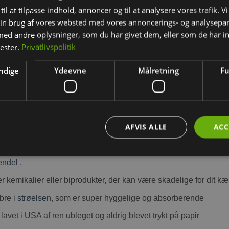
til at tilpasse indhold, annoncer og til at analysere vores trafik. V
in brug af vores websted med vores annoncerings- og analysepa
d andre oplysninger, som du har givet dem, eller som de har in
nester.
Privatlivspolitik
BESKRIVELSE
YDERLIGERE INFORMATION
ndige
Ydeevne
Målretning
Fu
el med bedste sugeevne. Lækkert blødt bundstrøelse, der nemt ka
støvfrit og meget absorberende og dejligt blødt.
AFVIS ALLE
ACC
n kemikalier og tilsætningsstoffer.
Über
bundstrøelse
Lavendel g
ndel ,
er kemikalier eller biprodukter, der kan være skadelige for dit kæ
ibre i
strøelsen
, som er super hyggelige og absorberende
lavet i USA af ren ubleget og aldrig blevet trykt på papir