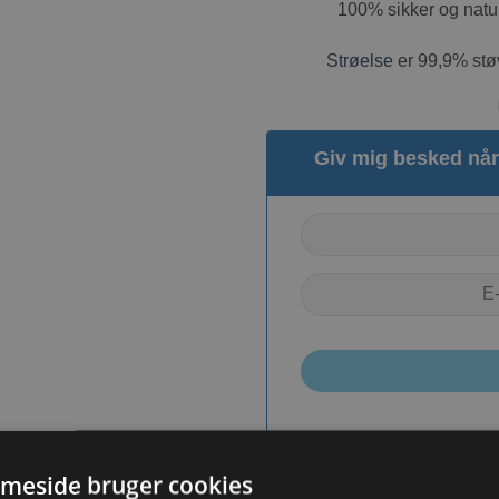
100% sikker og natu
Strøelse
er 99,9% støv
Giv mig besked når 
meside bruger cookies