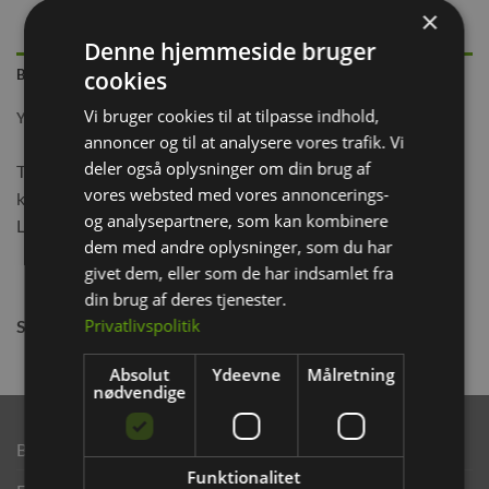
×
Denne hjemmeside bruger
cookies
BESKRIVELSE
Vi bruger cookies til at tilpasse indhold,
YDERLIGERE INFORMATION
annoncer og til at analysere vores trafik. Vi
deler også oplysninger om din brug af
Trixie Natura smådyrshus til udendørs. Alletiders hus til din
vores websted med vores annoncerings-
kanin så den kan komme i læ hvis vejret bliver dårligt.
og analysepartnere, som kan kombinere
Lavet af laseret fyrretræ. Med speciel tagbelægning
dem med andre oplysninger, som du har
givet dem, eller som de har indsamlet fra
din brug af deres tjenester.
Privatlivspolitik
Størrelse:
40 × 20 × 28 cm
Absolut
Ydeevne
Målretning
nødvendige
Brand
Funktionalitet