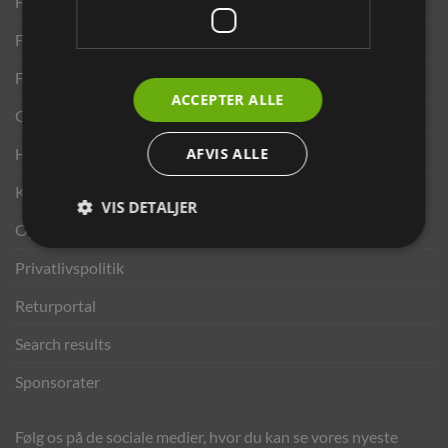
Finansering ANYDAY
Finansering Viabill
Fortrydelse og reklamationsret
ACCEPTER ALLE
Gavekort
Handelsbetingelser
AFVIS ALLE
Kontakt os
VIS DETALJER
Opdrætterrabat
Privatlivspolitik
Returportal
Search results
Sponsorater
Følg os på de sociale medier, hvor du kan se vores nyeste