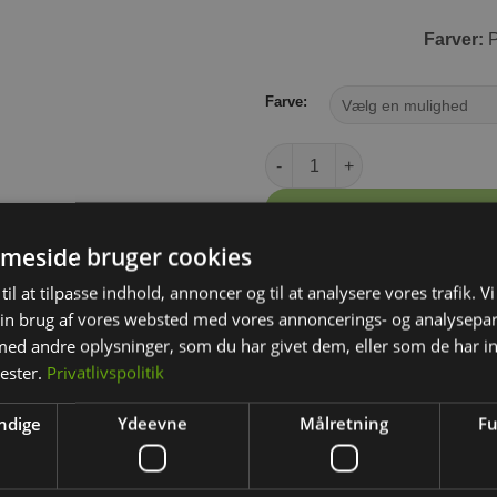
Farver:
P
Farve:
Toilet ske antal
TIL
meside bruger cookies
⛟ Leve
til at tilpasse indhold, annoncer og til at analysere vores trafik. V
⛟ Grati
in brug af vores websted med vores annoncerings- og analysepa
⛟ Fr
d andre oplysninger, som du har givet dem, eller som de har in
nester.
Privatlivspolitik
ndige
Ydeevne
Målretning
Fu