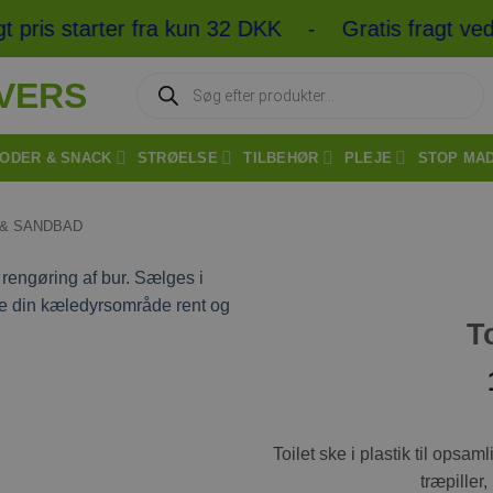
pris starter fra kun 32 DKK - Gratis fragt ved
Products
search
ODER & SNACK
STRØELSE
TILBEHØR
PLEJE
STOP MA
 & SANDBAD
T
Tilføj til
ønskeliste
Toilet ske i plastik til ops
træpiller