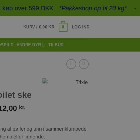
 køb over 599 DKK
*Pakkeshop op til 20 kg*
- Hurt
0
KURV /
0,00
KR.
LOG IND
DSPILD
ANDRE DYR
TILBUD
oilet ske
12,00
kr.
amling af pøller og urin i sammenklumpede
, hemp eller lignende.