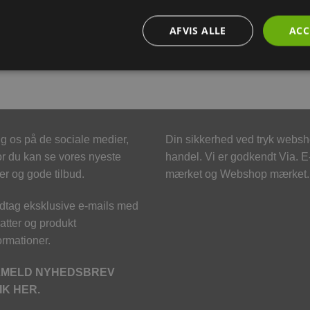
BESKRIVELSE
YDERLIGERE INFORMATION
AFVIS ALLE
ACC
ler og urin i sammenklumpede træpiller, hemp eller lignende.
g os på de sociale medier,
Din sikkerhed ved tryk webs
r du kan se vores nyeste
handel. Vi er godkendt Via. E
er og gode tilbud.
mærket og Webshop mærket.
tag eksklusive e-mails med
atter og produkt
ormationer.
LMELD NYHEDSBREV
IK HER.