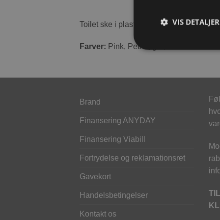
VIS DETALJER
Toilet ske i plastik til opsamling af pøl
Farver:
Pink, Petrol, grå, Lilla
Føl
Brand
hvo
Finansering ANYDAY
var
Finansering Viabill
Mod
Fortrydelse og reklamationsret
rab
inf
Gavekort
TI
Handelsbetingelser
KL
Kontakt os