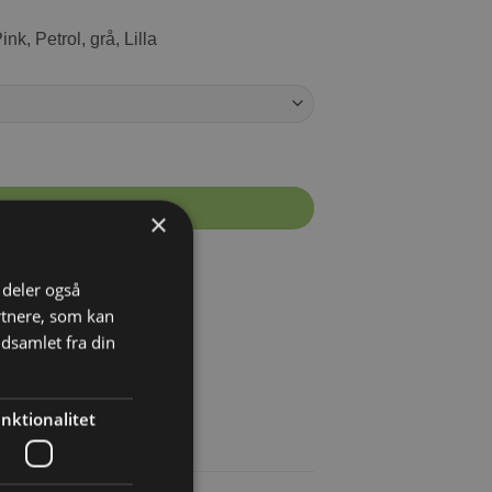
ink, Petrol, grå, Lilla
FØJ TIL KURV
×
ring 1-3 hverdage
i deler også
s fragt fra 599 DKK
rtnere, som kan
agt fra 34 DKK
dsamlet fra din
nktionalitet