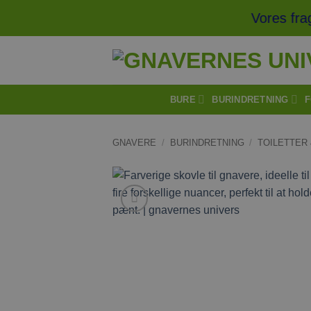
Fortsæt
Vores fragt 
til
indhold
BURE
BURINDRETNING
F
GNAVERE
/
BURINDRETNING
/
TOILETTER