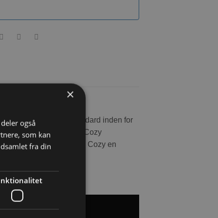
×
iver dig en helt ny standard inden for
i deler også
ller rede, Kaytee Clean & Cozy
rtnere, som kan
erfor har Kaytee Clean & Cozy en
dsamlet fra din
nktionalitet