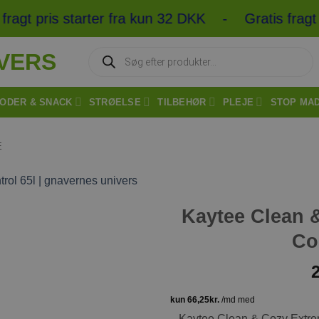
t pris starter fra kun 32 DKK - Gratis fragt ve
Products
search
ODER & SNACK
STRØELSE
TILBEHØR
PLEJE
STOP MA
E
Kaytee Clean 
Tilføj til
ønskeliste
Co
Kaytee Clean & Cozy Extrem