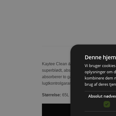
Denne hjem
Kaytee Clean & Cozy Extreme Odor Contro
Vi bruger cookies 
superblødt, absorberende strøelse. Kayte
oplysninger om d
absorberer to gange mere væske end tr
kombinere dem me
lugtkontrolgaranti og er 99% støvfri for et
brug af deres tje
Størrelse:
65L
Absolut nødve