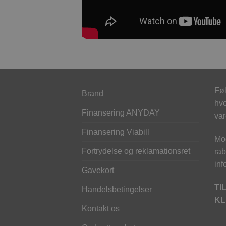
Føl
Brand
hvo
Finansering ANYDAY
var
Finansering Viabill
Mod
Fortrydelse og reklamationsret
rab
inf
Gavekort
TI
Handelsbetingelser
KL
Kontakt os