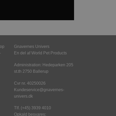
hop
Gnavernes Univers
-
En del af World Pet Products
Administration: Hedeparken 205
st.th 2750 Ballerup
Cvr nr. 40250026
Kundeservice@gnavernes-
univers.dk
Tlf. (+45) 3939 4010
Opkald besvares: