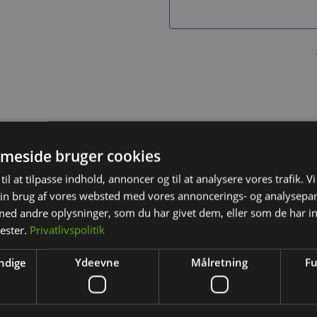
BESKRIVELSE
YDERLIGERE INFORMATION
meside bruger cookies
l bundstrøelse til kanin, Marsvin, Hamstere og andre gnavere g
til at tilpasse indhold, annoncer og til at analysere vores trafik. V
e Clean & Cozy er blød og luftlig for at tilskynde til gravning e
in brug af vores websted med vores annoncerings- og analysepa
æspåner. Kaytee Clean & Cozy sugeevne betyder mindre lugt. D
d andre oplysninger, som du har givet dem, eller som de har in
 renere bur.
nester.
Privatlivspolitik
ndige
Ydeevne
Målretning
Fu