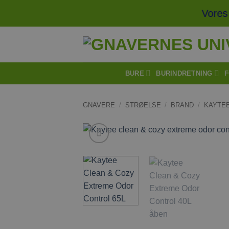
Fortsæt
Vores frag
til
indhold
BURE
BURINDRETNING
F
GNAVERE
/
STRØELSE
/
BRAND
/
KAYTE