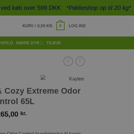
d køb over 599 DKK
*Pakkeshop op til 20 kg*
- Hur
0
KURV /
0,00
KR.
LOG IND
DSPILD
ANDRE DYR
TILBUD
& Cozy Extreme Odor
ntrol 65L
265,00
kr.
e Odor Control bundstrøelse til kanin,