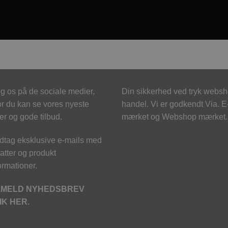
g os på de sociale medier,
Din sikkerhed ved tryk webs
r du kan se vores nyeste
handel. Vi er godkendt Via. E
er og gode tilbud.
mærket og Webshop mærket.
tag eksklusive e-mails med
atter og produkt
ormationer.
LMELD NYHEDSBREV
IK HER.