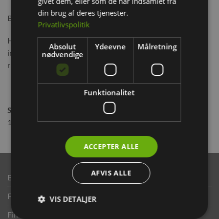
givet dem, eller som de har indsamlet fra
din brug af deres tjenester.
Bladene på stilkene er rige på specielt C-vitamin.
Privatlivspolitik
Her kan hele persilleplanten nydes, som har et naturligt højt
Absolut
Ydeevne
Målretning
indhold af calcium, som er vigtig for at knoglerne kan vokse
nødvendige
rigtig.
Funktionalitet
Sammensætning
100% Persilleblade
ACCEPTER ALLE
AFVIS ALLE
Brand
Finansering ANYDAY
VIS DETALJER
Finansering Viabill