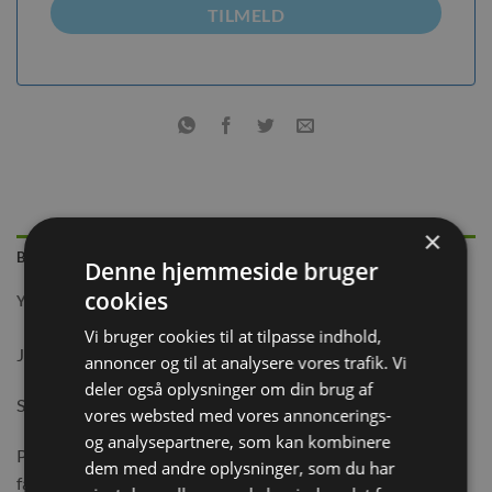
TILMELD
×
BESKRIVELSE
Denne hjemmeside bruger
cookies
YDERLIGERE INFORMATION
Vi bruger cookies til at tilpasse indhold,
JR Farm Persillesalat 50g
annoncer og til at analysere vores trafik. Vi
deler også oplysninger om din brug af
Supplerende foder til alle gnavere og dværgkaniner.
vores websted med vores annoncerings-
og analysepartnere, som kan kombinere
Persillesalaten er det perfekte valg til alle vores små persille-
dem med andre oplysninger, som du har
fans.