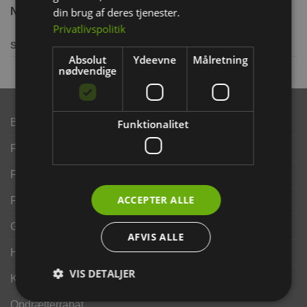
din brug af deres tjenester.
Næringsindhold:
Privatlivspolitik
Sammensætning:
100% tørrede Naturgræshøst
Absolut
Ydeevne
Målretning
nødvendige
Brand
Funktionalitet
Finansering ANYDAY
Finansering Viabill
ACCEPTER ALLE
Fortrydelse og reklamationsret
Gavekort
AFVIS ALLE
Handelsbetingelser
VIS DETALJER
Kontakt os
Opdrætterrabat