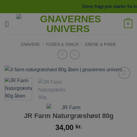
Fortsæt
Vores fragt pris starter fra
til
indhold
0
GNAVERE
/
FODER & SNACK
/
GRENE & PINDE
Tilføj til
ønskeliste
JR Farm Naturgræshøst 80g
34,00
kr.