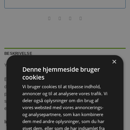
BESKRIVELSE
×
YDERLIGERE INFORMATION
Denne hjemmeside bruger
cookies
Et gnaverliv som i naturen med sunde vilde græsser i
Vi bruger cookies til at tilpasse indhold,
deres mest originale form. Afhængigt af høsttidspunktet
annoncer og til at analysere vores trafik. Vi
pakker vi sæsongræsset frisk i posen. Vilde græsser er
deler også oplysninger om din brug af
særligt rige på råfibre og er en naturlig forandring for
vores websted med vores annoncerings-
enhver gnaver, der ellers kun kan findes i naturen.
og analysepartnere, som kan kombinere
dem med andre oplysninger, som du har
Indhold:
80g
givet dem, eller som de har indsamlet fra