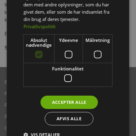
dem med andre oplysninger, som du har
til at gnave i – du kan eventuel fylde bolden med dit
givet dem, eller som de har indsamlet fra
kæledyrs yndlingsgodbidder. De er ideel til at holde dit
din brug af deres tjenester.
kæledyr beskæftiget.
Privatlivspolitik
Boldene udskiftes ved behov.
Absolut
Ydeevne
Målretning
nødvendige
Størrelse:
Ø4 cm
Funktionalitet
Brand
Finansering ANYDAY
ACCEPTER ALLE
Finansering Viabill
Fortrydelse og reklamationsret
AFVIS ALLE
Gavekort
VIS DETALJER