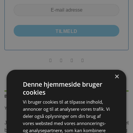
TILMELD
×
Denne hjemmeside bruger
cookies
BESKRIVELSE
Vi bruger cookies til at tilpasse indhold,
annoncer og til at analysere vores trafik. Vi
YDERLIGERE INFORMATION
deler også oplysninger om din brug af
vores websted med vores annoncerings-
JR Farm pileflet bolde i miniformat. Her får du 3 små pileflet
og analysepartnere, som kan kombinere
bolde til din gnaver eller dværgkanin. Her er både til leg og