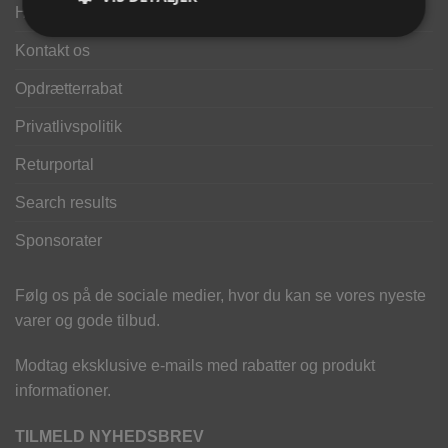
Handelsbetingelser
Kontakt os
Opdrætterrabat
Privatlivspolitik
Returportal
Search results
Sponsorater
Følg os på de sociale medier, hvor du kan se vores nyeste
varer og gode tilbud.
Modtag eksklusive e-mails med rabatter og produkt
informationer.
TILMELD NYHEDSBREV