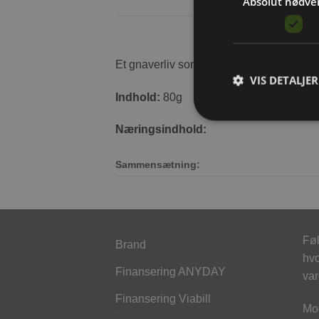
Absolut nødve
Et gnaverliv som i naturen med sunde urt
VIS DETALJER
Indhold:
80g
Næringsindhold:
Sammensætning:
Føl
Brand
hvo
Finansering ANYDAY
var
Finansering Viabill
Mod