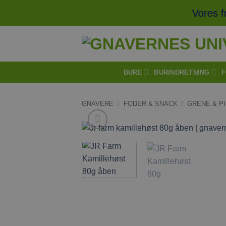
Fortsæt
Vores frag
til
indhold
BURE
BURINDRETNING
F
GNAVERE
/
FODER & SNACK
/
GRENE & P