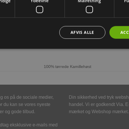
ndige
Ydeevne
Målretning
Fu
BESKRIVELSE
YDERLIGERE INFORMATION
er og græsser i deres mest originale form.
AFVIS ALLE
ACC
100% tørrede Kamillehøst
g os på de sociale medier,
Din sikkerhed ved tryk webs
r du kan se vores nyeste
handel. Vi er godkendt Via. E
er og gode tilbud.
mærket og Webshop mærket.
tag eksklusive e-mails med