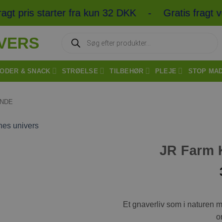
t pris starter fra kun 32 DKK - Gratis fragt ve
Products
search
ODER & SNACK
STRØELSE
TILBEHØR
PLEJE
STOP MA
INDE
JR Farm 
Tilføj til
ønskeliste
Et gnaverliv som i naturen 
o