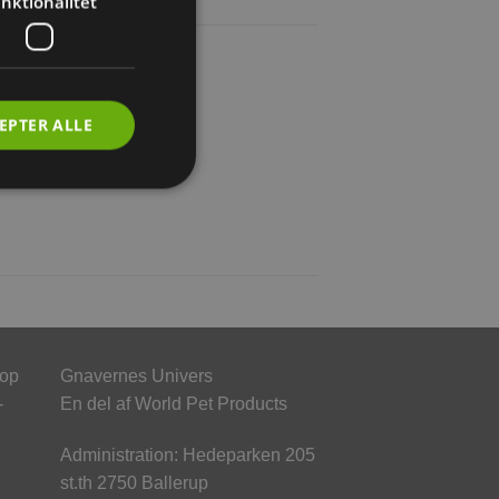
nktionalitet
EPTER ALLE
hop
Gnavernes Univers
-
En del af World Pet Products
Administration: Hedeparken 205
st.th 2750 Ballerup