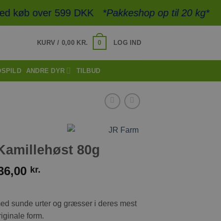
d køb over 599 DKK
*Pakkeshop op til 20 kg*
- Hur
0
KURV /
0,00
KR.
LOG IND
DSPILD
ANDRE DYR
TILBUD
Kamillehøst 80g
36,00
kr.
med sunde urter og græsser i deres mest
riginale form.