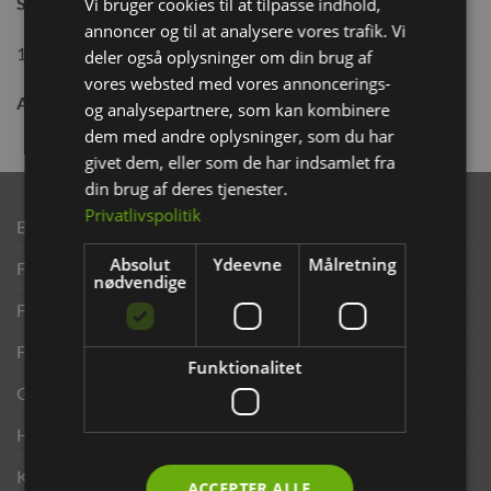
Størrelse:
125g
Vi bruger cookies til at tilpasse indhold,
annoncer og til at analysere vores trafik. Vi
100% gulerødder
deler også oplysninger om din brug af
vores websted med vores annoncerings-
Analyse:
protein 8,8%, fedt 1,8%, fibre 33,2%, aske 6,9%
og analysepartnere, som kan kombinere
dem med andre oplysninger, som du har
givet dem, eller som de har indsamlet fra
din brug af deres tjenester.
Privatlivspolitik
Brand
Absolut
Ydeevne
Målretning
Finansering ANYDAY
nødvendige
Finansering Viabill
Fortrydelse og reklamationsret
Funktionalitet
Gavekort
Handelsbetingelser
Kontakt os
ACCEPTER ALLE