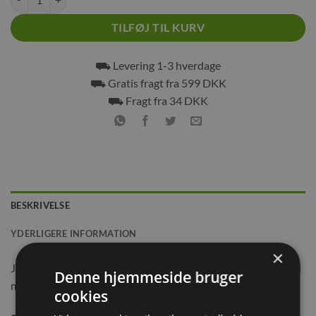
TILFØJ TIL KURV
⛟ Levering 1-3 hverdage
⛟ Gratis fragt fra 599 DKK
⛟ Fragt fra 34 DKK
BESKRIVELSE
YDERLIGERE INFORMATION
×
JR Farm Gulerodschips er nænsomt tørrede gulerødder med
Denne hjemmeside bruger
masser af vitaminer og et ekstra højt indhold af råfibre.
cookies