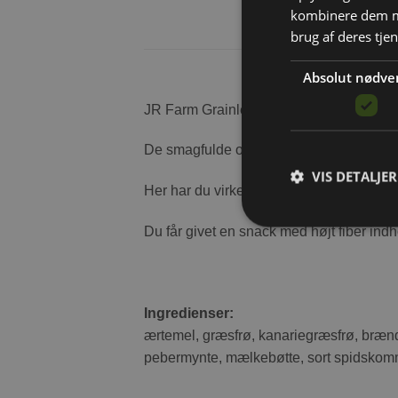
kombinere dem me
brug af deres tje
Absolut nødve
JR Farm Grainless Farmys med Vildtfrø o
De smagfulde ovnbagte gnaverstænger er h
VIS DETALJER
Her har du virkelig muligheden for at giv
Du får givet en snack med højt fiber ind
Ingredienser:
ærtemel, græsfrø, kanariegræsfrø, brænd
pebermynte, mælkebøtte, sort spidskom