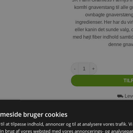
kornfri gnaverstang til all
ovnbagte gnaverstænger 
ingredienser. Her har du vi
eller kanin det sunde valg, 
med højt fiber indhold samtid
denne gnav
JR Farm Grainless Vildtfrø og 
TIL
⛟ Leve
⛟ Grati
⛟ Fr
meside bruger cookies
til at tilpasse indhold, annoncer og til at analysere vores trafik. V
in brug af vores websted med vores annoncerings- og analysepa