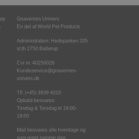
hop
Gnavernes Univers
-
En del af World Pet Products
Administration: Hedeparken 205
st.th 2750 Ballerup
Cvr nr. 40250026
Kundeservice@gnavernes-
univers.dk
Tlf. (+45) 3939 4010
Opkald besvares:
Tirsdag & Torsdag kl 16:00-
18:00
Mail besvares alle hverdage og
som regel samme dag.