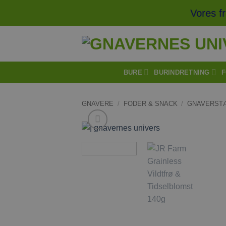
Fortsæt
Vores fragt
til
indhold
BURE
BURINDRETNING
F
GNAVERE
/
FODER & SNACK
/
GNAVERST