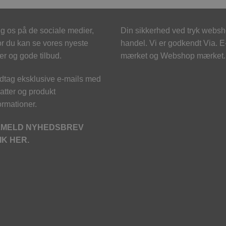
g os på de sociale medier,
Din sikkerhed ved tryk webs
r du kan se vores nyeste
handel. Vi er godkendt Via. E
er og gode tilbud.
mærket og Webshop mærket.
tag eksklusive e-mails med
atter og produkt
ormationer.
LMELD NYHEDSBREV
IK HER.