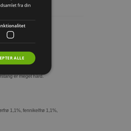
dsamlet fra din
nktionalitet
e og dværgkaniner.
EPTER ALLE
rstang er meget hård.
rfrø 1,1%, fennikelfrø 1,1%,