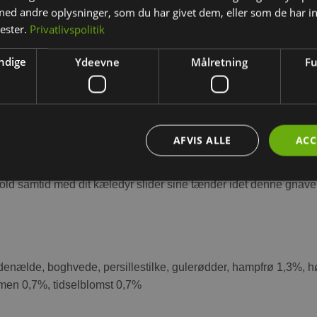
d andre oplysninger, som du har givet dem, eller som de har in
nester.
Privatlivspolitik
BESKRIVELSE
YDERLIGERE INFORMATION
ndige
Ydeevne
Målretning
Fu
g Tidselblomst er en lækker kornfri gnaverstang til alle gnaver
elt fri for korn og sukkerrige ingredienser.
AFVIS ALLE
ACC
e din gnaver eller kanin det sunde valg, og de elsker dem.
hold samtid med dit kæledyr slider sine tænder idet denne gnave
enælde, boghvede, persillestilke, gulerødder, hampfrø 1,3%, hø
men 0,7%, tidselblomst 0,7%