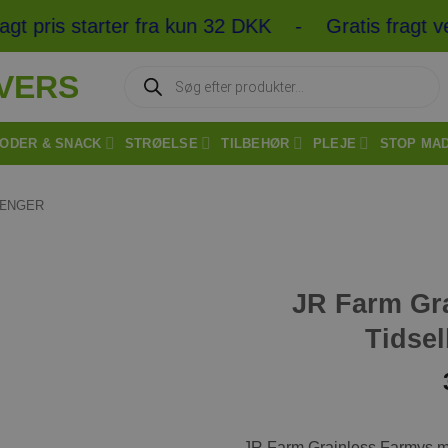
 pris starter fra kun 32 DKK - Gratis fragt ve
Products
search
ODER & SNACK
STRØELSE
TILBEHØR
PLEJE
STOP MA
ÆNGER
JR Farm Gra
Tilføj til
ønskeliste
Tidse
JR Farm Grainless Farmys me