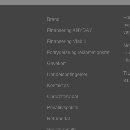
Føl
Brand
hvo
Finansering ANYDAY
var
Finansering Viabill
Mod
Fortrydelse og reklamationsret
rab
inf
Gavekort
TI
Handelsbetingelser
KL
Kontakt os
Opdrætterrabat
Privatlivspolitik
Returportal
Search results