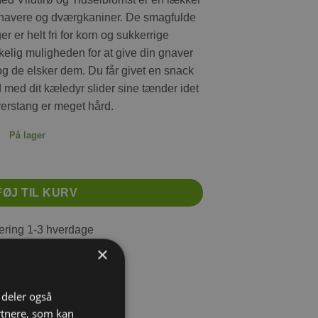
e gnavere og dværgkaniner. De smagfulde
er helt fri for korn og sukkerrige
rkelig muligheden for at give din gnaver
og de elsker dem. Du får givet en snack
 med dit kæledyr slider sine tænder idet
erstang er meget hård.
På lager
Tidselblomst 140G antal
FØJ TIL KURV
ring 1-3 hverdage
s fragt fra 599 DKK
×
agt fra 34 DKK
i deler også
rtnere, som kan