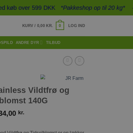
d køb over 599 DKK
*Pakkeshop op til 20 kg*
- Hurt
0
KURV /
0,00
KR.
LOG IND
DSPILD
ANDRE DYR
TILBUD
inless Vildtfrø og
lblomst 140G
34,00
kr.
d Vildtfrø og Tidselblomst er en lækker