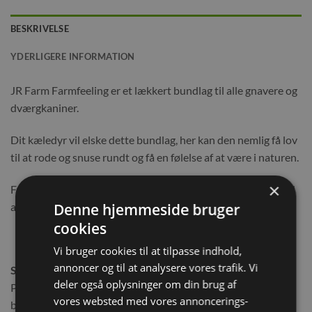
BESKRIVELSE
YDERLIGERE INFORMATION
JR Farm Farmfeeling er et lækkert bundlag til alle gnavere og
dværgkaniner.
Dit kæledyr vil elske dette bundlag, her kan den nemlig få lov
til at rode og snuse rundt og få en følelse af at være i naturen.
×
Farm feeling giver en følelse af at være på bondegården med
aromatisk hø og velsmagende majs.
Denne hjemmeside bruger
cookies
Vi bruger cookies til at tilpasse indhold,
annoncer og til at analysere vores trafik. Vi
Sammensætning:
deler også oplysninger om din brug af
Poppeltræ, bjergenghø (høstet ved alpefoden. Bestående af
vores websted med vores annoncerings-
blandt andet havregræs, hundegræs, dunet enghavre,