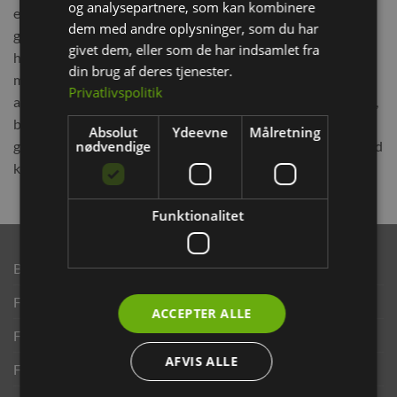
og analysepartnere, som kan kombinere
enggrapgræs, rødkløver, bidende ranunkel, vellugtende
dem med andre oplysninger, som du har
gulaks, fløjlsgræs, gylden havre, smalbladet ask,
givet dem, eller som de har indsamlet fra
humlesneglebælg, mælkebøtte, vejbred, hulkravet kodriver,
din brug af deres tjenester.
marguerit, tusindfryd , stor pimpinelle, hvid snerre, pastinak,
Privatlivspolitik
almindelig syre, tveskægget ærenpris, almindelig hønsetarm,
bjørneklo, alminelig rajgræs, blød hejre, fuglegræs,
Absolut
Ydeevne
Målretning
nødvendige
gærdevikke, 3-armet orkidé, knoldranunkel, liden skjaller, vild
kørvel, røllike), havreøre 2%, hvedeører, solsikkeblomster.
Funktionalitet
Brand
Finansering ANYDAY
ACCEPTER ALLE
Finansering Viabill
AFVIS ALLE
Fortrydelse og reklamationsret