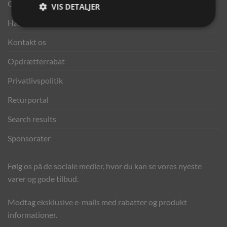
Gavekort
VIS DETALJER
Handelsbetingelser
Kontakt os
Opdrætterrabat
Privatlivspolitik
Returportal
Search results
Sponsorater
Følg os på de sociale medier, hvor du kan se vores nyeste
varer og gode tilbud.
Modtag eksklusive e-mails med rabatter og produkt
informationer.