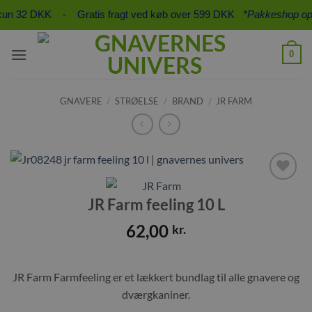
Fortsæt
a kun 32 DKK - Gratis fragt ved køb over 599 DKK
*Pakkeshop op til
til
indhold
0
GNAVERE
/
STRØELSE
/
BRAND
/
JR FARM
Tilføj til
JR Farm feeling 10 L
ønskeliste
62,00
kr.
JR Farm Farmfeeling er et lækkert bundlag til alle gnavere og
dværgkaniner.