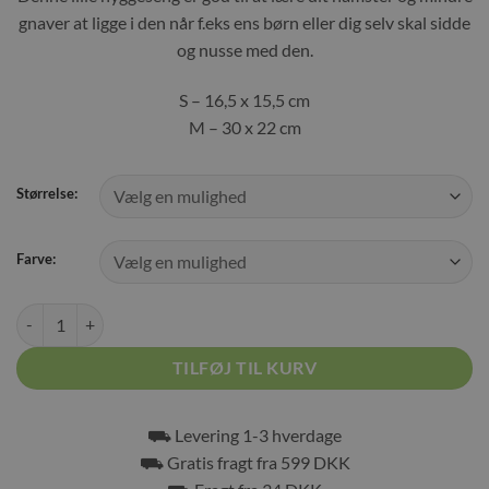
gnaver at ligge i den når f.eks ens børn eller dig selv skal sidde
og nusse med den.
S – 16,5 x 15,5 cm
M – 30 x 22 cm
Størrelse:
Farve:
Trixie Hyggeseng med lammeskind antal
TILFØJ TIL KURV
⛟ Levering 1-3 hverdage
⛟ Gratis fragt fra 599 DKK