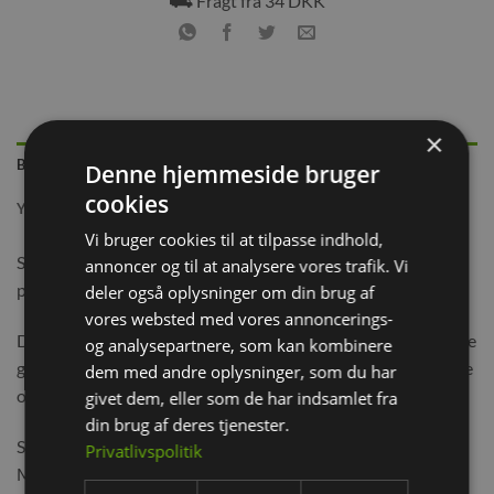
⛟ Fragt fra 34 DKK
×
BESKRIVELSE
Denne hjemmeside bruger
cookies
YDERLIGERE INFORMATION
Vi bruger cookies til at tilpasse indhold,
Super sød lille hyggeseng med ekstra blødt nylon
annoncer og til at analysere vores trafik. Vi
polyesterbetræk / lammeskindimiteret.
deler også oplysninger om din brug af
vores websted med vores annoncerings-
Denne lille hyggeseng er god til at lære dit hamster og mindre
og analysepartnere, som kan kombinere
gnaver at ligge i den når f.eks ens børn eller dig selv skal sidde
dem med andre oplysninger, som du har
og nusse med den.
givet dem, eller som de har indsamlet fra
din brug af deres tjenester.
S – 16,5 x 15,5 cm
Privatlivspolitik
M – 30 x 22 cm