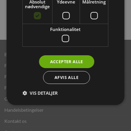
Absolut
Ydeevne
Målretning
nødvendige
Funktionalitet
Brand
ACCEPTER ALLE
Finansering ANYDAY
Finansering Viabill
AFVIS ALLE
Fortrydelse og reklamationsret
VIS DETALJER
Gavekort
Handelsbetingelser
Kontakt os