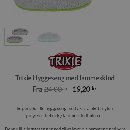
Trixie Hyggeseng med lammeskind
Den
Den
Fra
24,00
19,20
kr.
kr.
oprindelige
aktuelle
pris
pris
Super sød lille hyggeseng med ekstra blødt nylon
var:
er:
24,00 kr..
19,20 kr..
polyesterbetræk / lammeskindimiteret.
Denne lille hyggeseng er god til at lære dit hamster og mindre