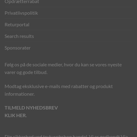
Opdrætterrabat
Privatlivspolitik
Returportal
Search results
Sponsorater
Følg os på de sociale medier, hvor du kan se vores nyeste
varer og gode tilbud.
Modtag eksklusive e-mails med rabatter og produkt
informationer.
TILMELD NYHEDSBREV
KLIK HER.
Din sikkerhed ved tryk webshop handel. Vi er godkendt Via.