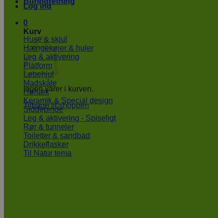
Burindretning
Log ind
0
Kurv
Huse & skjul
Hængekøjer & huler
Leg & aktivering
Platform
Løbehjul
Madskåle
Ingen varer i kurven.
Høhæk
Keramik & Special design
Tilbage til shoppen
Siddepinde
Leg & aktivering - Spiseligt
Rør & tunneler
Toiletter & sandbad
Drikkeflasker
Til Natur tema