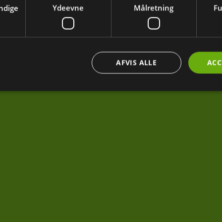
ndige
Ydeevne
Målretning
Fu
AFVIS ALLE
ACC