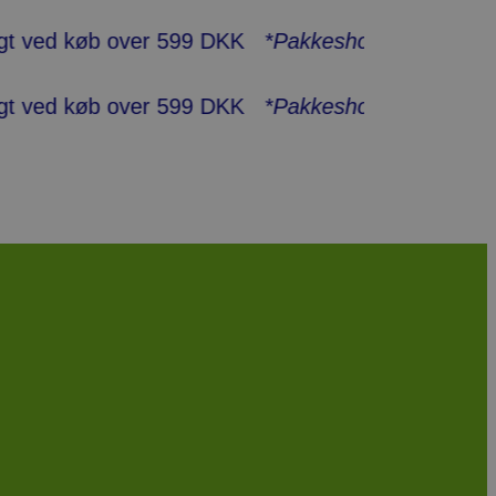
køb over 599 DKK
*Pakkeshop op til 20 kg*
- Hurti
køb over 599 DKK
*Pakkeshop op til 20 kg*
- Hurti