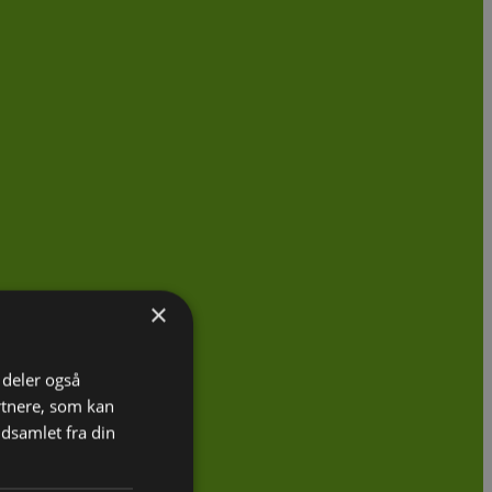
×
i deler også
rtnere, som kan
dsamlet fra din