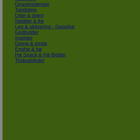
Gnaverstænger
Tandpleje
Urter & grønt
Nødder & frø
Leg & aktivering - Spiseligt
Godbidder
Insekter
Grene & pinde
Enghø & hø
Hø Snack & Hø Bidder
Tilskudsfoder