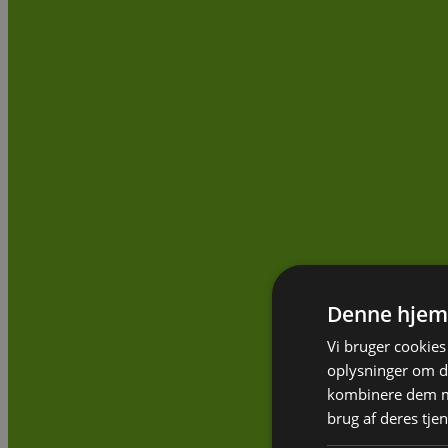
Denne hjem
Vi bruger cookies 
oplysninger om d
kombinere dem me
brug af deres tje