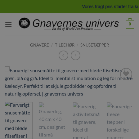
Fortsæt
Vores fragt pris starter fra 
til
indhold
0
GNAVERE
/
TILBEHØR
/
SNUSETÆPPER
Tilføj til
ønskeliste