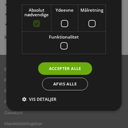
Skridsikker bund
Absolut
Ydeevne
Målretning
Med forskellige rum
nødvendige
Forhindrer nedslukning af mad
Funktionalitet
Størrelse:
40x40x5.5cm
ACCEPTER ALLE
Brand
Finansering ANYDAY
AFVIS ALLE
Finansering Viabill
VIS DETALJER
Fortrydelse og reklamationsret
Gavekort
Handelsbetingelser