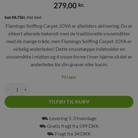
279,00
kr.
Flamingo Sniffing Carpet JOYA er alletiders aktivering. Du er
sikkert allerede bekendt med de traditionelle snusemåtter
med de mange tråde, men Flamingo Sniffing Carpet JOYA er
virkelig anderledes! Dette snusetæppe indeholder en
snusemåtte i midten og 4 snuse forme i hver hjørne så det er
anderledes for din gnaver eller kanin.
På lager
Flamingo Snusemåtte JOYA 40x40x5.5cm antal
TILFØJ TIL KURV
⛟ Levering 1-3 hverdage
⛟ Gratis fragt fra 599 DKK
⛟ Fragt fra 34 DKK