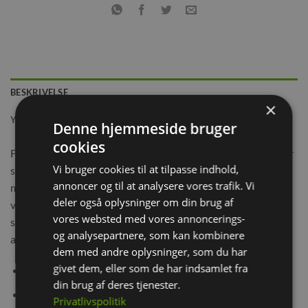
BESKRIVELSE
×
YDERLIGERE INFORMATION
Denne hjemmeside bruger
cookies
Flamingo Sniffing Carpet JOYA er alletiders aktivering. Du er
Vi bruger cookies til at tilpasse indhold,
sikkert allerede bekendt med de traditionelle snusemåtter
annoncer og til at analysere vores trafik. Vi
med de mange tråde, men Flamingo Sniffing Carpet JOYA er
deler også oplysninger om din brug af
virkelig anderledes! Dette snusetæppe indeholder en
vores websted med vores annoncerings-
snusemåtte i midten og 4 snuse forme i hver hjørne så det er
og analysepartnere, som kan kombinere
anderledes for din gnaver eller kanin.
dem med andre oplysninger, som du har
givet dem, eller som de har indsamlet fra
Materiale: tekstil
din brug af deres tjenester.
Kan vaskes ved 30°C
Privatlivspolitik