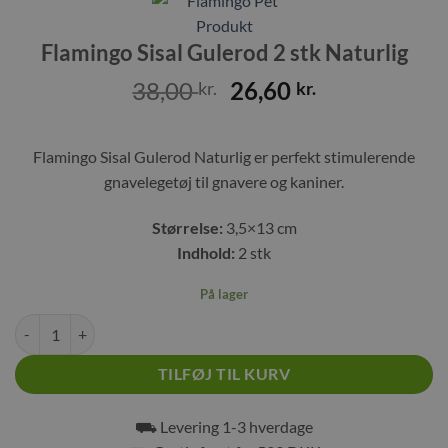
Flamingo Sisal Gulerod 2 stk Naturlig
Den
Den
38,00
26,60
kr.
kr.
oprindelige
aktuelle
pris
pris
Flamingo Sisal Gulerod Naturlig er perfekt stimulerende
var:
er:
38,00 kr..
26,60 kr..
gnavelegetøj til gnavere og kaniner.
Størrelse:
3,5×13 cm
Indhold:
2 stk
På lager
Flamingo Sisal Gulerod 2 stk Naturlig antal
TILFØJ TIL KURV
⛟ Levering 1-3 hverdage