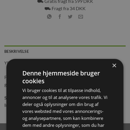
⛟ Gratis fragt fra 599 DKK
⛟ Fragt fra 34 DKK
BESKRIVELSE
×
YDERLIGERE INFORMATION
Denne hjemmeside bruger
Flamingo Sisal Gulerod Naturlig er perfekt stimulerende
cookies
gnavelegetøj til gnavere og kaniner.
Vi bruger cookies til at tilpasse indhold,
annoncer og til at analysere vores trafik. Vi
Størrelse:
3,5×13 cm
deler også oplysninger om din brug af
Indhold:
2 stk
vores websted med vores annoncerings-
og analysepartnere, som kan kombinere
dem med andre oplysninger, som du har