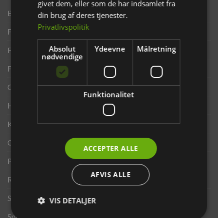
givet dem, eller som de har indsamlet fra
Brand
din brug af deres tjenester.
Privatlivspolitik
Finansering ANYDAY
Absolut
Ydeevne
Målretning
Finansering Viabill
nødvendige
Fortrydelse og reklamationsret
Gavekort
Funktionalitet
Handelsbetingelser
Kontakt os
Opdrætterrabat
ACCEPTER ALLE
Privatlivspolitik
AFVIS ALLE
Returportal
Search results
VIS DETALJER
Sponsorater