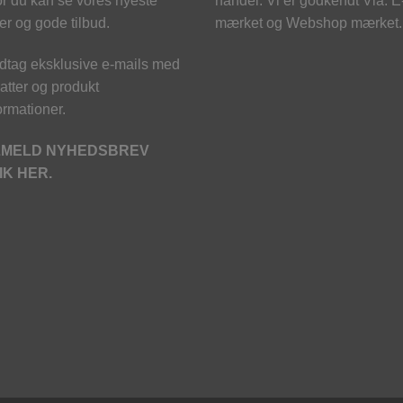
r du kan se vores nyeste
handel. Vi er godkendt Via. E
er og gode tilbud.
mærket og Webshop mærket.
tag eksklusive e-mails med
atter og produkt
ormationer.
LMELD NYHEDSBREV
IK HER.