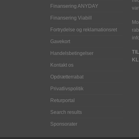
hvo
Finansering ANYDAY
var
Finansering Viabill
Mod
Fortrydelse og reklamationsret
rab
inf
Gavekort
TI
Handelsbetingelser
KL
Kontakt os
Opdrætterrabat
Privatlivspolitik
Returportal
Search results
Sponsorater