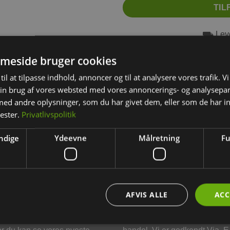
TIL
⛟ Leve
⛟ Grati
meside bruger cookies
⛟ Fr
til at tilpasse indhold, annoncer og til at analysere vores trafik. V
in brug af vores websted med vores annoncerings- og analysepa
d andre oplysninger, som du har givet dem, eller som de har in
nester.
Privatlivspolitik
YDERLIGERE INFORMATION
ndige
Ydeevne
Målretning
Fu
0,100 kg
AFVIS ALLE
ACC
g os på de sociale medier,
Din sikkerhed ved tryk webs