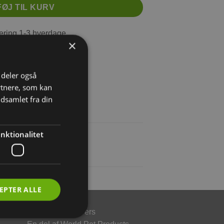
FØJ TIL KURV
ring 1-3 hverdage
×
s fragt fra 599 DKK
agt fra 34 DKK
i deler også
rtnere, som kan
dsamlet fra din
nktionalitet
EPTER ALLE
hop
Gnavernes Univers