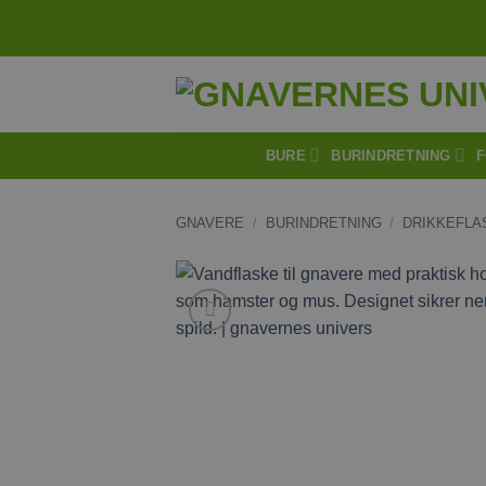
Fortsæt
V
til
indhold
BURE
BURINDRETNING
F
GNAVERE
/
BURINDRETNING
/
DRIKKEFLA