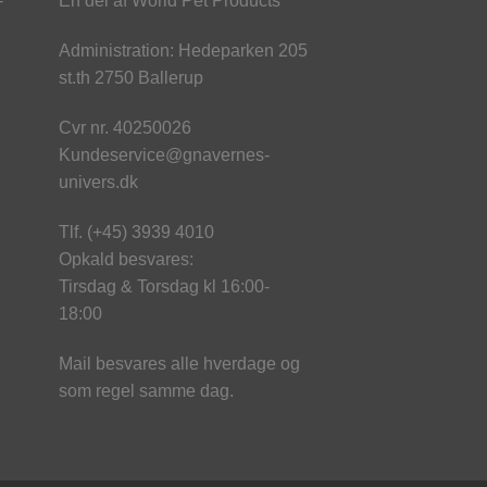
-
En del af World Pet Products
Administration: Hedeparken 205
st.th 2750 Ballerup
Cvr nr. 40250026
Kundeservice@gnavernes-
univers.dk
Tlf. (+45) 3939 4010
Opkald besvares:
Tirsdag & Torsdag kl 16:00-
18:00
Mail besvares alle hverdage og
som regel samme dag.