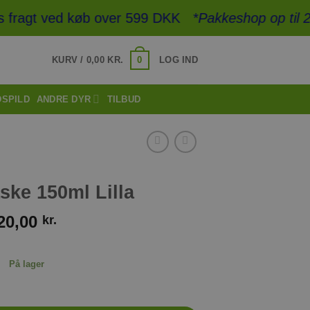
 fragt ved køb over 599 DKK
*Pakkeshop op til 20 
0
KURV /
0,00
KR.
LOG IND
DSPILD
ANDRE DYR
TILBUD
ske 150ml Lilla
20,00
kr.
På lager