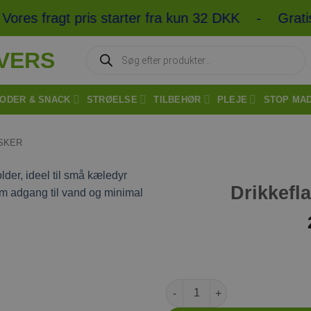
ores fragt pris starter fra kun 32 DKK - Gratis
Products
search
ODER & SNACK
STRØELSE
TILBEHØR
PLEJE
STOP MA
SKER
Drikkefla
Tilføj til
ønskeliste
Drikkeflaske 150ml Lilla antal