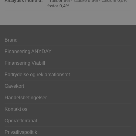
Analytisk indhold:
· råfiber 6% · råaske 5,5% · calcium 0,5% ·
fosfor 0,4%
Brand
Finansering ANYDAY
Finansering Viabill
Fortrydelse og reklamationsret
Gavekort
Handelsbetingelser
Kontakt os
Opdrætterrabat
Privatlivspolitik