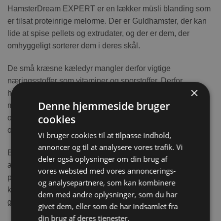
HamsterDream EXPERT er en lækker müsli blanding som
er tilsat proteinrige melorme. Der er Guldhamster, der kan
lide at spise pellets og extrudater, og der er dem, der
omhyggeligt sorterer dem i deres skål.
De små kræsne kæledyr mangler derfor vigtige
næringsstoffer som vitaminer og sporstoffer. Derfor
×
har Bunny Nature skabt en “VitalPlus-frøspiser” formel,
Denne hjemmeside bruger
med inspiration fra hamsteres hjemland Syrien i
cookies
observation, hvad hamstere spiser i deres naturlige
omgivelser.
Vi bruger cookies til at tilpasse indhold,
annoncer og til at analysere vores trafik. Vi
Bunny Natures EXPERT produkter er en speciel blanding
deler også oplysninger om din brug af
af vitaminer og sporstoffer, der gør det muligt at undvære
vores websted med vores annoncerings-
pellets og extrudater. En unik opskrift, hvor alle
og analysepartnere, som kan kombinere
komponenterne er vigtige og korrekt doseret for at sikre en
dem med andre oplysninger, som du har
god kost for din hamster.
givet dem, eller som de har indsamlet fra
din brug af deres tjenester.