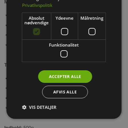
Med energirige ingredienser af god kvalitet af fx:
Privatlivspolitik
Quinoa og mungbønner.
Absolut
Ydeevne
Målretning
nødvendige
Sprøde grøntsager af gulerod, pastinak og rødbede.
Saftige melorme til optagelse af animalsk protein.
Funktionalitet
Udvalgte ingredienser fra hamsterens hjemegn: byg,
havre og hørfrø.
Tilpasset til din hamsters energibehov:
ACCEPTER ALLE
uden GMO’er.
uden tilsætningsstoffer.
AFVIS ALLE
uden tilsat sukker eller melasse.
VIS DETALJER
uden smagsforstærkere, uden konserveringsmidler,
uden farvestoffer.
Indhold:
500g