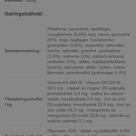
Næringsindhold:
Platahirse, kanariefrø, ærteflager,
mungbønner (6,5%), byg, havre, quinoafrø
(6%), majs, bygflager, havrekerner,
gulerødder (3,6%), sesamfrø, sølvmillet,
Sammensætning:
hørfrø, rødmillet, græsfrø, pastinakker
(1,6%), melorme (1%), calciumcarbonat,
rødbeder (1%), røllike, mælkebøtteblade,
lucerne, sød peber, æbler, hyben, malva
blomster, semolinaklid (grøntsager 6,4%)
Vitamin A 6.500 IE ∙ Vitamin D3 520 IE ∙
58,5 mg ∙ copper as copper (II)-sulphate,
pentahydrate 3,4 mg ∙ iodine as calcium
Tilsætningsstoffer
iodate, hexahydrate 0,5 mg ∙ iron as iron
/ kg
(II)-sulphate, monohydrat 32,5 mg ∙ zinc as
zinc oxide 42,3 mg ∙ manganese as
manganese (II)-oxide 22,8 mg ∙ selenite as
sodium selenite 0,1 mg.
Råprotein 15% · råolier og fedtstoffer 6,5%