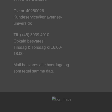
Cvr nr. 40250026
Kundeservice@gnavernes-
univers.dk
Tlf. (+45) 3939 4010
Opkald besvares:
Tirsdag & Torsdag kl 16:00-
18:00
Mail besvares alle hverdage og
som regel samme dag.