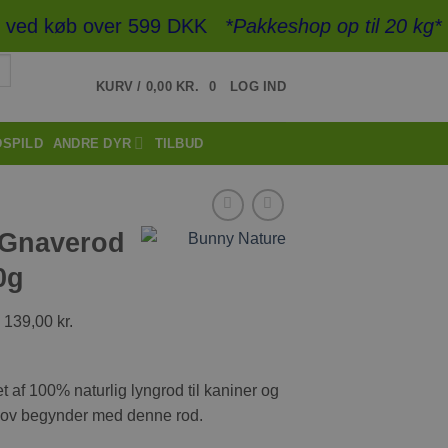
ved køb over 599 DKK
*Pakkeshop op til 20 kg*
- Hu
KURV /
0,00
KR.
0
LOG IND
DSPILD
ANDRE DYR
TILBUD
 Gnaverod
0g
139,00
kr.
af 100% naturlig lyngrod til kaniner og
ov begynder med denne rod.