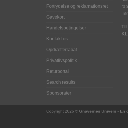
Fortrydelse og reklamationsret
rab
inf
Gavekort
TI
Handelsbetingelser
KL
Kontakt os
Opdrætterrabat
Privatlivspolitik
Returportal
Search results
Sponsorater
Copyright 2026 ©
Gnavernes Univers - En d