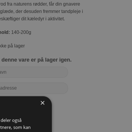
 fra naturens rødder, får din gnavere
eglæde, der desuden fremmer tandpleje i
skæftiger dit kæledyr i aktivitet.
hold:
140-200g
kke på lager
denne vare er på lager igen.
×
MELD
i deler også
rtnere, som kan