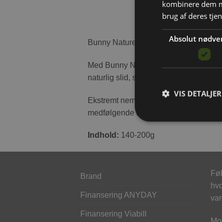
kombinere dem me
brug af deres tje
Absolut nødve
Bunny Nature Gnaverod lavet af 100% 
Med Bunny Natures Gnaverod fra nature
naturlig slid, samt beskæftiger dit kæled
VIS DETALJER
Ekstremt nem at benytte. Placer gnaver
medfølgende snor.
Indhold:
140-200g
Føl
Brand
hvo
Finansering ANYDAY
var
Finansering Viabill
Mod