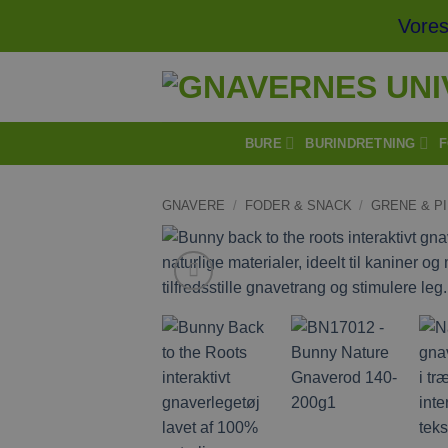
Fortsæt
Vores fra
til
indhold
BURE
BURINDRETNING
F
GNAVERE
/
FODER & SNACK
/
GRENE & P