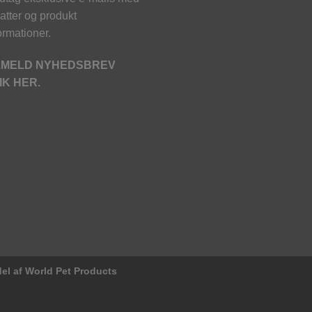
atter og produkt
ormationer.
LMELD NYHEDSBREV
IK HER.
el af World Pet Products