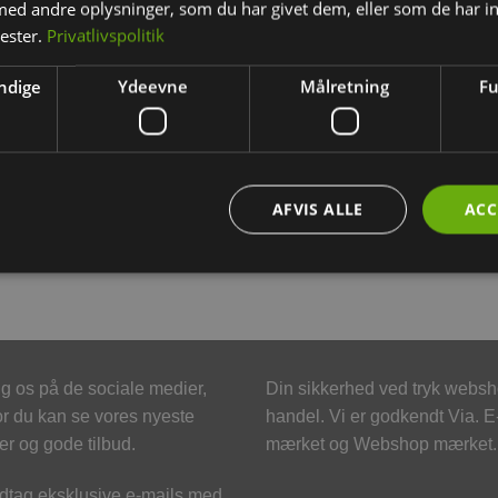
d andre oplysninger, som du har givet dem, eller som de har in
nester.
Privatlivspolitik
BESKRIVELSE
YDERLIGERE INFORMATION
ndige
Ydeevne
Målretning
Fu
naturlig lyngrod til kaniner og gnavere. Gnavesjov begynder m
ns rødder, får din gnavere eller kanin sig en lang gnaveglæde
yr i aktivitet.
AFVIS ALLE
ACC
odden i indhegningen eller buret til mindre gnavere og fastgør 
g os på de sociale medier,
Din sikkerhed ved tryk webs
r du kan se vores nyeste
handel. Vi er godkendt Via. E
er og gode tilbud.
mærket og Webshop mærket.
tag eksklusive e-mails med