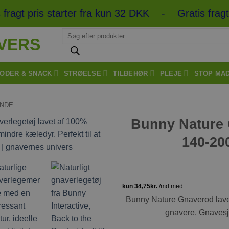
gt pris starter fra kun 32 DKK - Gratis fragt 
Products
search
ODER & SNACK
STRØELSE
TILBEHØR
PLEJE
STOP MA
INDE
Bunny Nature
140-20
Bunny Nature Gnaverod lavet 
gnavere. Gnavesj
Tilføj til ønskeliste