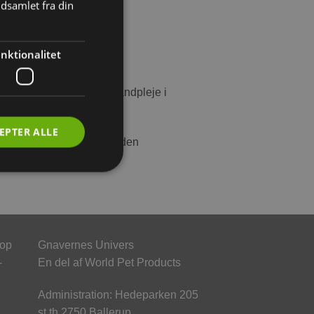
dsamlet fra din
nktionalitet
ed denne rod.
, der desuden fremmer tandpleje i
EPTER ALLE
den et sted ved hjælp af den
hop
Gnavernes Univers
-
En del af World Pet Products
Administration: Hedeparken 205
st.th 2750 Ballerup