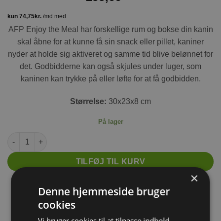
AFP Enjoy the Meal har forskellige rum og bokse din kanin
skal åbne for at kunne få sin snack eller pillet, kaniner
nyder at holde sig aktiveret og samme tid blive belønnet for
det. Godbidderne kan også skjules under luger, som
kaninen kan trykke på eller løfte for at få godbidden.
Størrelse:
30x23x8 cm
På lager
AFP Enjoy the Meal antal
TILFØJ TIL KURV
×
⛟ Levering 1-3 hverdage
Denne hjemmeside bruger
⛟ Gratis fragt fra 599 DKK
cookies
⛟ Fragt fra 34 DKK
Vi bruger cookies til at tilpasse indhold,