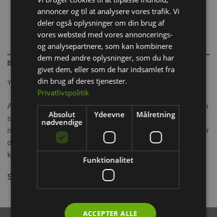
annoncer og til at analysere vores trafik. Vi
deler også oplysninger om din brug af
vores websted med vores annoncerings-
og analysepartnere, som kan kombinere
dem med andre oplysninger, som du har
BESKRIVELSE
givet dem, eller som de har indsamlet fra
din brug af deres tjenester.
YDERLIGERE INFORMATION
Privatlivspolitik
AFP Enjoy the Meal har forskellige rum og bokse din kanin
Absolut
Ydeevne
Målretning
skal åbne for at kunne få sin snack eller pillet, kaniner
nødvendige
nyder at holde sig aktiveret og samme tid blive belønnet for
det. Godbidderne kan også skjules under luger, som
kaninen kan trykke på eller løfte for at få godbidden.
Funktionalitet
Størrelse:
30x23x8 cm
ACCEPTER ALLE