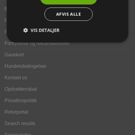
Brand
AFVIS ALLE
Finansering ANYDAY
VIS DETALJER
Finansering Viabill
Fortrydelse og reklamationsret
Gavekort
Handelsbetingelser
Kontakt os
Opdrætterrabat
Privatlivspolitik
Returportal
Search results
Sponsorater