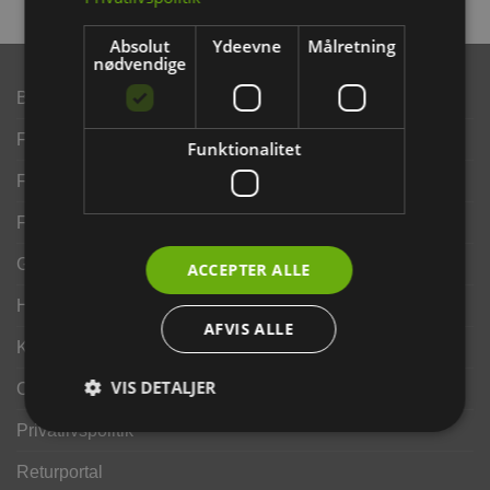
Absolut
Ydeevne
Målretning
nødvendige
Brand
Finansering ANYDAY
Funktionalitet
Finansering Viabill
Fortrydelse og reklamationsret
Gavekort
ACCEPTER ALLE
Handelsbetingelser
AFVIS ALLE
Kontakt os
VIS DETALJER
Opdrætterrabat
Privatlivspolitik
Returportal