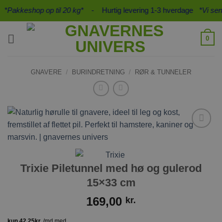
Fortsæt
*Pakkeshop op til 20 kg*
- Hurtig levering 1-3 hverdage
*Vi sende
til
indhold
0
GNAVERE
/
BURINDRETNING
/
RØR & TUNNELER
Tilføj til
ønskeliste
Trixie Piletunnel med hø og gulerod
15×33 cm
169,00
kr.