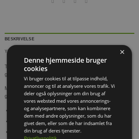
BESKRIVELSE
×
YDERLIGERE INFORMATION
Denne hjemmeside bruger
Trixie Lækker Piletunnel med indhold af hø og tørret
cookies
gulerod.
Vi bruger cookies til at tilpasse indhold,
annoncer og til at analysere vores trafik. Vi
Med denne Piletunnel får din kanin, marsvin eller anden
deler også oplysninger om din brug af
gnaver lidt aktivering og en sund snack.
vores websted med vores annoncerings-
og analysepartnere, som kan kombinere
Fungerer også som gemmested/skjulested
dem med andre oplysninger, som du har
Kornfri
givet dem, eller som de har indsamlet fra
din brug af deres tjenester.
Uden tilsat sukker
Privatlivspolitik