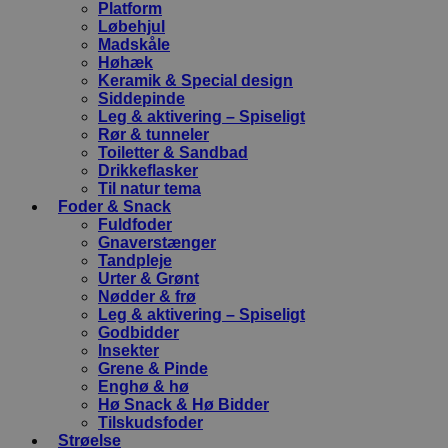
Platform
Løbehjul
Madskåle
Høhæk
Keramik & Special design
Siddepinde
Leg & aktivering – Spiseligt
Rør & tunneler
Toiletter & Sandbad
Drikkeflasker
Til natur tema
Foder & Snack
Fuldfoder
Gnaverstænger
Tandpleje
Urter & Grønt
Nødder & frø
Leg & aktivering – Spiseligt
Godbidder
Insekter
Grene & Pinde
Enghø & hø
Hø Snack & Hø Bidder
Tilskudsfoder
Strøelse