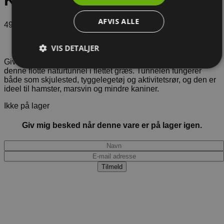
Kattegræs
AFVIS ALLE
49,00
kr.
VIS DETALJER
Giv dit kæledyr et naturligt og spændende gemmested med
denne flotte naturtunnel i flettet græs. Tunnelen fungerer
både som skjulested, tyggelegetøj og aktivitetsrør, og den er
ideel til hamster, marsvin og mindre kaniner.
Ikke på lager
Giv mig besked når denne vare er på lager igen.
Tilmeld