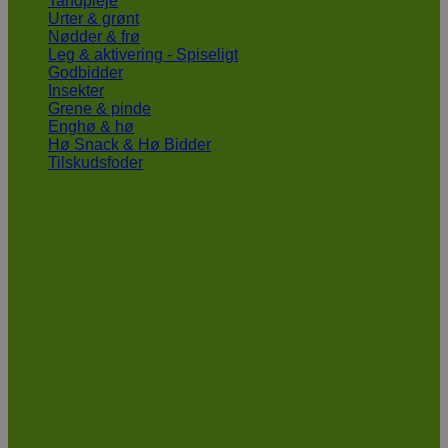
Tandpleje
Urter & grønt
Nødder & frø
Leg & aktivering - Spiseligt
Godbidder
Insekter
Grene & pinde
Enghø & hø
Hø Snack & Hø Bidder
Tilskudsfoder