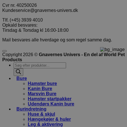
Cvr nr. 40250026
Kundeservice@gnavernes-univers.dk
Tlf. (+45) 3939 4010
Opkald besvares:
Tirsdag & Torsdag kl 16:00-18:00
Mail besvares alle hverdage og som regel samme dag.
Copyright 2026 ©
Gnavernes Univers - En del af World Pet
Products
Products
search
Bure
Hamster bure
Kanin Bure
Marsvin Bure
Hamster startpakker
Udendørs Kanin bure
Burindretning
Huse & skjul
Hængekøjer & huler
Leg & aktivering