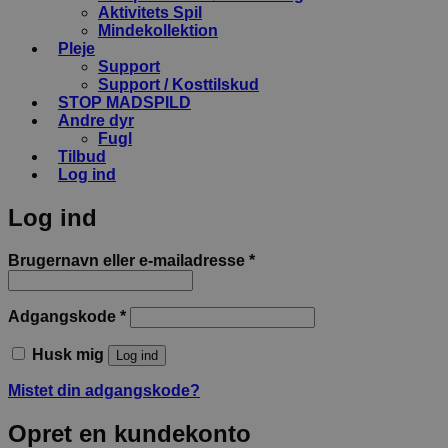
Aktivitets Spil
Mindekollektion
Pleje
Support
Support / Kosttilskud
STOP MADSPILD
Andre dyr
Fugl
Tilbud
Log ind
Log ind
Påkrævet
Brugernavn eller e-mailadresse
*
Påkrævet
Adgangskode
*
Husk mig
Log ind
Mistet din adgangskode?
Opret en kundekonto