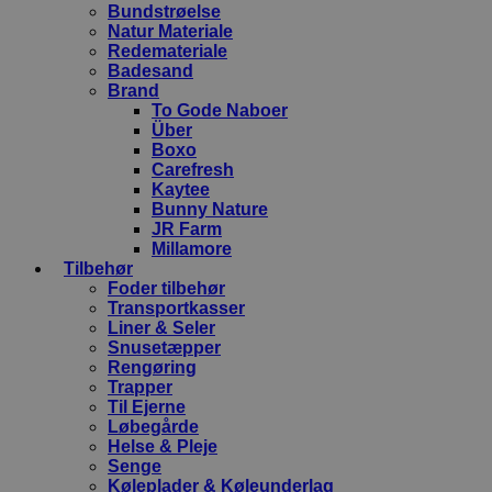
Bundstrøelse
Natur Materiale
Redemateriale
Badesand
Brand
To Gode Naboer
Über
Boxo
Carefresh
Kaytee
Bunny Nature
JR Farm
Millamore
Tilbehør
Foder tilbehør
Transportkasser
Liner & Seler
Snusetæpper
Rengøring
Trapper
Til Ejerne
Løbegårde
Helse & Pleje
Senge
Køleplader & Køleunderlag