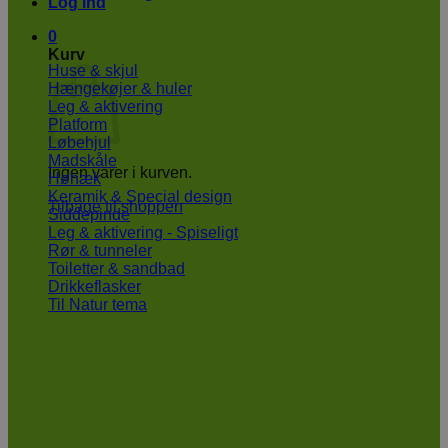
Log ind
0
Kurv
Huse & skjul
Hængekøjer & huler
Leg & aktivering
Platform
Løbehjul
Madskåle
Ingen varer i kurven.
Høhæk
Keramik & Special design
Tilbage til shoppen
Siddepinde
Leg & aktivering - Spiseligt
Rør & tunneler
Toiletter & sandbad
Drikkeflasker
Til Natur tema