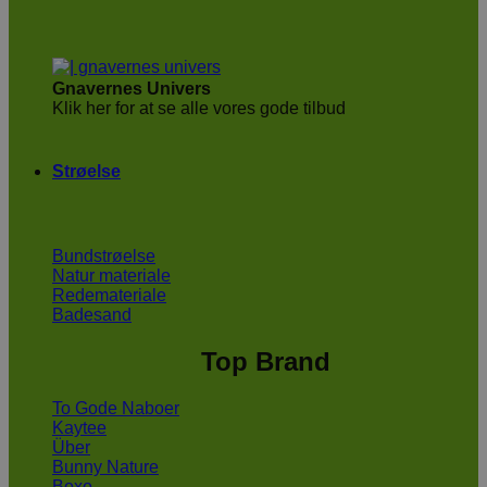
Gnavernes Univers
Klik her for at se alle vores gode tilbud
Strøelse
Bundstrøelse
Natur materiale
Redemateriale
Badesand
Top Brand
To Gode Naboer
Kaytee
Über
Bunny Nature
Boxo