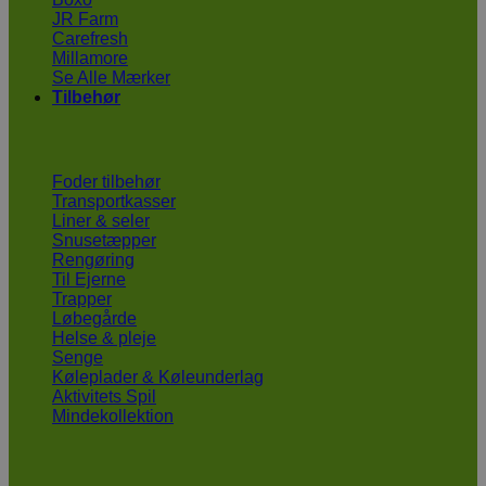
JR Farm
Carefresh
Millamore
Se Alle Mærker
Tilbehør
Foder tilbehør
Transportkasser
Liner & seler
Snusetæpper
Rengøring
Til Ejerne
Trapper
Løbegårde
Helse & pleje
Senge
Køleplader & Køleunderlag
Aktivitets Spil
Mindekollektion