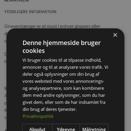
YDERLIGERE INFORMATION
Gnaverstænger er et must i enhver gnavers eller
×
dværgkanins hjem – de understøtter den naturlige tandslid
og skaber sjov og leg.
Denne hjemmeside bruger
cookies
Disse lækre ovnbagte og helt kornfrie stænger er et sikkert
Vi bruger cookies til at tilpasse indhold,
hit, med lækker dild og pastinak.
annoncer og til at analysere vores trafik. Vi
deler også oplysninger om din brug af
vores websted med vores annoncerings-
og analysepartnere, som kan kombinere
Ingredienser:
dem med andre oplysninger, som du har
Ærter, græsfrø, kanariegræsfrø, brændenælde, boghvede,
givet dem, eller som de har indsamlet fra
pastinak 3%, dild 2% persille, gulerødder, hampfrø,
din brug af deres tjenester.
fennikelfrø, hørfrø, pebermynte, mælkebøtte, sort
Privatlivspolitik
spidskommen.
Absolut
Ydeevne
Målretning
Analyse: