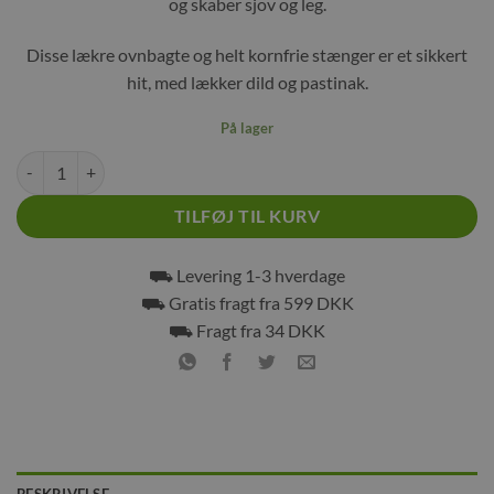
og skaber sjov og leg.
Disse lækre ovnbagte og helt kornfrie stænger er et sikkert
hit, med lækker dild og pastinak.
På lager
JR Farm Grainless Farmys Pastinak og Dild 140g antal
TILFØJ TIL KURV
⛟ Levering 1-3 hverdage
⛟ Gratis fragt fra 599 DKK
⛟ Fragt fra 34 DKK
BESKRIVELSE