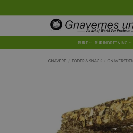
Fortsæt
til
indhold
BURE
BURINDRETNING
GNAVERE
/
FODER & SNACK
/
GNAVERSTÆ