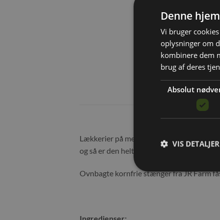
Denne hjem
Vi bruger cookies 
oplysninger om d
kombinere dem me
brug af deres tje
Absolut nødve
Lækkerier på menuen – med disse skønne 
VIS DETALJER
og så er den helt kornfri.
Ovnbagte kornfrie stænger fra JR Farm fås 
Ingredienser: