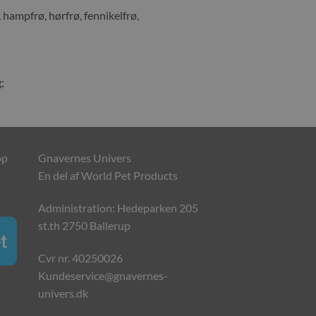
hampfrø, hørfrø, fennikelfrø,
;
op
Gnavernes Univers
En del af World Pet Products
Administration: Hedeparken 205
st.th 2750 Ballerup
Cvr nr. 40250026
Kundeservice@gnavernes-
univers.dk