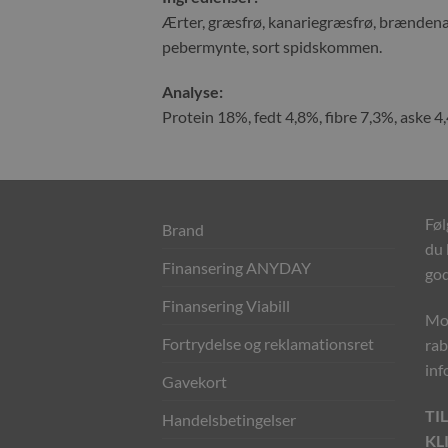
Æ
rter, græsfrø, kanariegræsfrø, brændenæ
pebermynte, sort spidskommen.
Analyse:
Protein 18%, fedt 4,8%, fibre 7,3%, aske 4
Føl
Brand
du 
Finansering ANYDAY
god
Finansering Viabill
Mod
Fortrydelse og reklamationsret
rab
inf
Gavekort
TI
Handelsbetingelser
KL