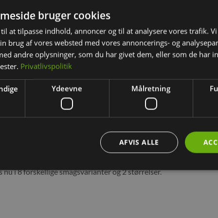
meside bruger cookies
til at tilpasse indhold, annoncer og til at analysere vores trafik. V
in brug af vores websted med vores annoncerings- og analysepa
d andre oplysninger, som du har givet dem, eller som de har in
nester.
Privatlivspolitik
ndige
Ydeevne
Målretning
Fu
BESKRIVELSE
YDERLIGERE INFORMATION
nye gnaverstænger fra JR Farm med mælkebøtte og squash får du 
AFVIS ALLE
ACC
nu i 8 forskellige smagsvarianter og 2 størrelser.