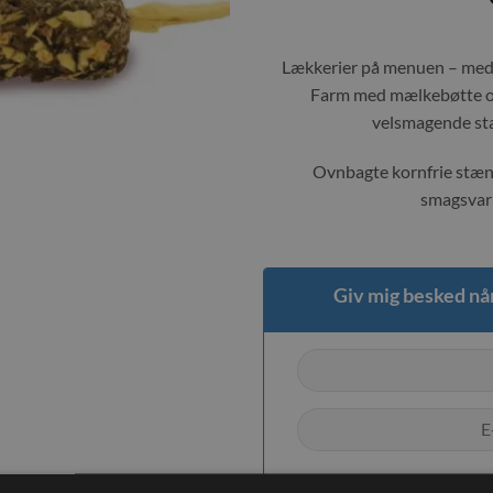
Lækkerier på menuen – med 
Farm med mælkebøtte og 
velsmagende stan
Ovnbagte kornfrie stænge
smagsvari
Giv mig besked når