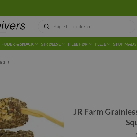
Products
search
FODER & SNACK
STRØELSE
TILBEHØR
PLEJE
STOP MADS
NGER
Tilføj til
ønskeliste
JR Farm Grainles
Sq