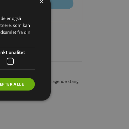
×
TILMELD
i deler også
rtnere, som kan
dsamlet fra din
nktionalitet
det hele, en sund og velsmagende stang
EPTER ALLE