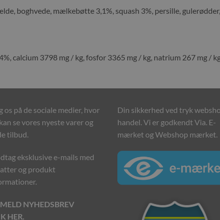
lde, boghvede, mælkebøtte 3,1%, squash 3%, persille, gulerødder, 
,4%, calcium 3798 mg / kg, fosfor 3365 mg / kg, natrium 267 mg / kg
g os på de sociale medier, hvor
Din sikkerhed ved tryk websh
kan se vores nyeste varer og
handel. Vi er godkendt Via. E-
e tilbud.
mærket og Webshop mærket.
tag eksklusive e-mails med
atter og produkt
ormationer.
LMELD NYHEDSBREV
IK HER.