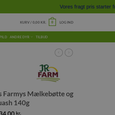
Vores fragt pris starter fr
0
KURV /
0,00
KR.
LOG IND
PILD
ANDRE DYR
TILBUD
s Farmys Mælkebøtte og
uash 140g
34,00
kr.