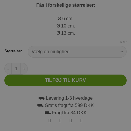
Fås i forskellige størrelser:
Ø 6 cm.
Ø 10 cm.
Ø 13 cm.
RYD
Størrelse:
Trixie Wicker bold antal
TILFØJ TIL KURV
⛟ Levering 1-3 hverdage
⛟ Gratis fragt fra 599 DKK
⛟ Fragt fra 34 DKK