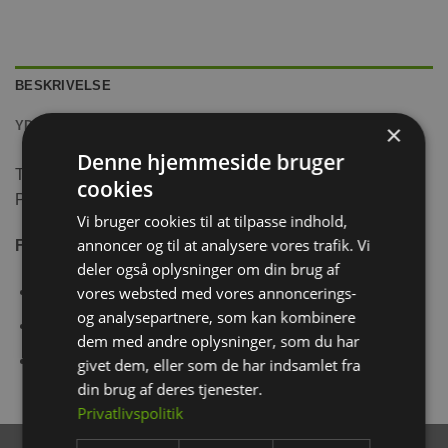
BESKRIVELSE
YDERLIGERE INFORMATION
×
Denne hjemmeside bruger
Trixie Wicker bold lavet i 100% naturlige materialer.
cookies
Perfekt aktivering til kaniner og gnavere.
Vi bruger cookies til at tilpasse indhold,
annoncer og til at analysere vores trafik. Vi
Fås i forskellige størrelser:
deler også oplysninger om din brug af
vores websted med vores annoncerings-
Ø 6 cm.
og analysepartnere, som kan kombinere
Ø 10 cm.
dem med andre oplysninger, som du har
Ø 13 cm.
givet dem, eller som de har indsamlet fra
din brug af deres tjenester.
Privatlivspolitik