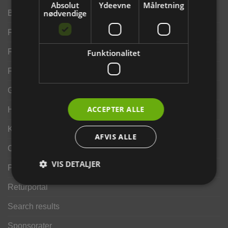
Absolut
Ydeevne
Målretning
nødvendige
Brand
Finansering ANYDAY
Finansering Viabill
Funktionalitet
Fortrydelse og reklamationsret
Gavekort
ACCEPTER ALLE
Handelsbetingelser
Kontakt os
AFVIS ALLE
Opdrætterrabat
VIS DETALJER
Privatlivspolitik
Returportal
Search results
Sponsorater