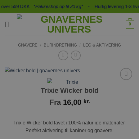
Fortsæt
b over 599 DKK
*Pakkeshop op til 20 kg*
- Hurtig levering 1-3 hv
til
indhold
0
GNAVERE
/
BURINDRETNING
/
LEG & AKTIVERING
Tilføj til
Trixie Wicker bold
ønskeliste
Fra
16,00
kr.
Trixie Wicker bold lavet i 100% naturlige materialer.
Perfekt aktivering til kaniner og gnavere.