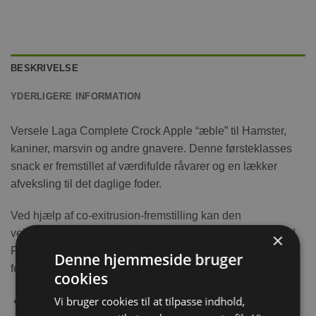
BESKRIVELSE
YDERLIGERE INFORMATION
Versele Laga Complete Crock Apple “æble” til Hamster,
kaniner, marsvin og andre gnavere. Denne førsteklasses
snack er fremstillet af værdifulde råvarer og en lækker
afveksling til det daglige foder.
Ved hjælp af co-exitrusion-fremstilling kan den
velsmagende, sprøde kiks fyldes med et dejligt, blødt fyld.
×
Fyldet indeholder vitamin A, D3, E og C såsom omega-3
Denne hjemmeside bruger
fedtsyrer og fibre.
cookies
Vi bruger cookies til at tilpasse indhold,
Co-exitrusion-fremstilling: sprød udenpå, blødt fyld