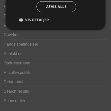
AFVIS ALLE
Finansering ANYDAY
Finansering Viabill
VIS DETALJER
Fortrydelse og reklamationsret
Gavekort
Handelsbetingelser
Kontakt os
Opdrætterrabat
Privatlivspolitik
Returportal
Search results
Sponsorater