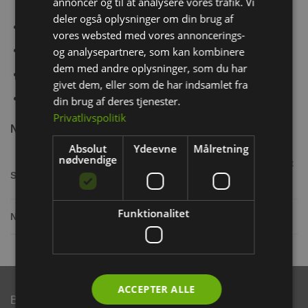
annoncer og til at analysere vores trafik. Vi
indeni
deler også oplysninger om din brug af
Aroma & smag
vores websted med vores annoncerings-
Til Hamster, kaniner, marsvin og andre gnavere
og analysepartnere, som kan kombinere
dem med andre oplysninger, som du har
Med omega-3 fedtsyrer og vitaminer
givet dem, eller som de har indsamlet fra
Uden sukker
din brug af deres tjenester.
Privatlivspolitik
Næringsindhold
Absolut
Ydeevne
Målretning
nødvendige
Korn, derivater af vegetabilsk oprindelse, fedt
Sammesætning:
og fedt (omega-3 fedtsyrer 2%), frugt (æble
9%), mineraler
Vitamin A 10000 IE, vitamin D3 1500 IE,
Funktionalitet
Næringsstoffer:
vitamin E 110 mg, C-vitamin 1250 mg
ACCEPTER ALLE
Brand