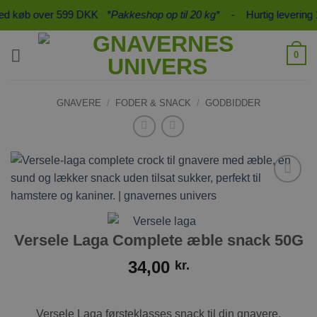
Fortsæt
ed køb over 599 DKK
*Pakkeshop op til 20 kg*
- Hurtig levering 1-
til
indhold
0
GNAVERE
/
FODER & SNACK
/
GODBIDDER
Tilføj til
ønskeliste
Versele Laga Complete æble snack 50G
34,00
kr.
Versele Laga førsteklasses snack til din gnavere.