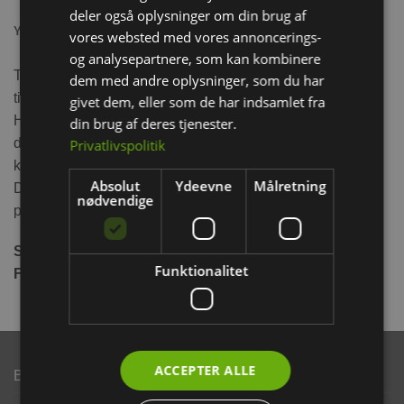
deler også oplysninger om din brug af
YDERLIGERE INFORMATION
vores websted med vores annoncerings-
og analysepartnere, som kan kombinere
Trixie Keramik Skål tilbyder en stilfuld og holdbar løsning
dem med andre oplysninger, som du har
til servering af mad eller vand til din kanin eller gnavere.
givet dem, eller som de har indsamlet fra
Hver skål er unik med små variationer i farve og
din brug af deres tjenester.
dimensioner, der tilføjer et unikt præg til produktet. Den
Privatlivspolitik
keramiske konstruktion sikrer holdbarhed og let rengøring.
Absolut
Ydeevne
Målretning
Den er egnet til både mad og vand og er et stilfuldt og
nødvendige
praktisk valg til din firbenede ven.
Størrelse:
0,4L / Ø 13 cm
Funktionalitet
Farve:
Brun
ACCEPTER ALLE
Brand