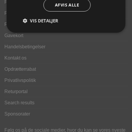
Finansering ANYDAY
AFVIS ALLE
Finansering Viabill
VIS DETALJER
Fortrydelse og reklamationsret
Gavekort
Handelsbetingelser
Kontakt os
Opdrætterrabat
Privatlivspolitik
Returportal
Search results
Sponsorater
Følg os på de sociale medier, hvor du kan se vores nyeste