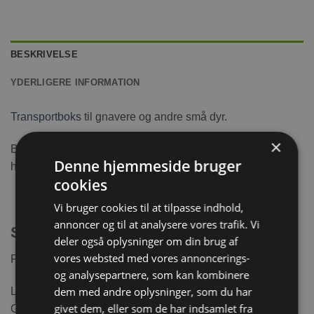
BESKRIVELSE
YDERLIGERE INFORMATION
Transportboks
til gnavere og andre små dyr.
×
Boksen, kan åbnes i toppen og er fyldt med ventilations
Denne hjemmeside bruger
huller der sikre en god lufttilkørsel.
cookies
Vi bruger cookies til at tilpasse indhold,
annoncer og til at analysere vores trafik. Vi
Specifikationer
deler også oplysninger om din brug af
vores websted med vores annoncerings-
Fås i flere størrelser/farver:
og analysepartnere, som kan kombinere
dem med andre oplysninger, som du har
Lille: 23 x 17 x 16 cm. – Mus / Dværghamster /
givet dem, eller som de har indsamlet fra
Guldhamster