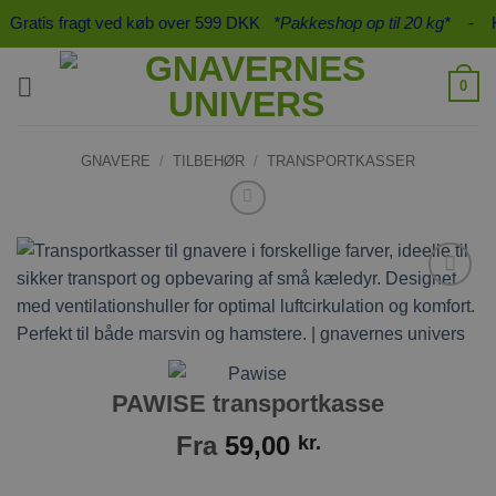
Fortsæt
Gratis fragt ved køb over 599 DKK
*Pakkeshop op til 20 kg*
- Hurti
til
indhold
0
GNAVERE
/
TILBEHØR
/
TRANSPORTKASSER
Tilføj til
ønskeliste
PAWISE transportkasse
Fra
59,00
kr.