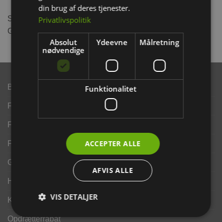
din brug af deres tjenester.
Stor: 29 x 23 x 22 cm. – Mus / Dværghamster /
Privatlivspolitik
Guldhamster / Marsvin / Rotter
Absolut
Ydeevne
Målretning
nødvendige
Brand
Funktionalitet
Finansering ANYDAY
Finansering Viabill
ACCEPTER ALLE
Fortrydelse og reklamationsret
Gavekort
AFVIS ALLE
Handelsbetingelser
VIS DETALJER
Kontakt os
Opdrætterrabat