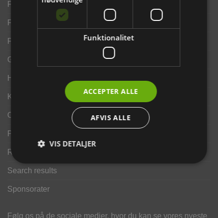
Finansering ANYDAY
Finansering Viabill
Funktionalitet
Fortrydelse og reklamationsret
Gavekort
Handelsbetingelser
ACCEPTER ALLE
Kontakt os
Opdrætterrabat
AFVIS ALLE
Privatlivspolitik
VIS DETALJER
Returportal
Search results
Sponsorater
Følg os på de sociale medier, hvor du kan se vores nyeste