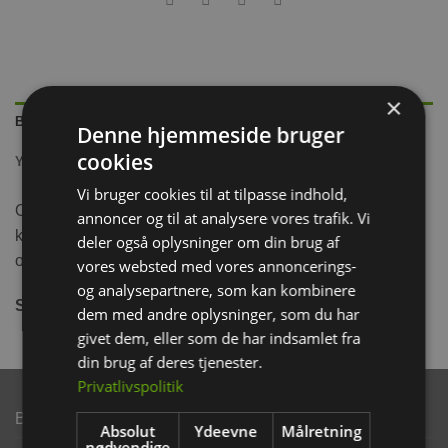
×
BESKRIVELSE
Denne hjemmeside bruger
cookies
YDERLIGERE INFORMATION
Vi bruger cookies til at tilpasse indhold,
Ozami Løbehjul til hamstre og andre små gnavere. Let
annoncer og til at analysere vores trafik. Vi
kørende og støjsvagt. Beskytter rygsøjlen ved hjælp af et
deler også oplysninger om din brug af
optimalt størrelsesforhold.
vores websted med vores annoncerings-
og analysepartnere, som kan kombinere
Størrelse
: Ø33
dem med andre oplysninger, som du har
givet dem, eller som de har indsamlet fra
din brug af deres tjenester.
Privatlivspolitik
Brand
Absolut
Ydeevne
Målretning
nødvendige