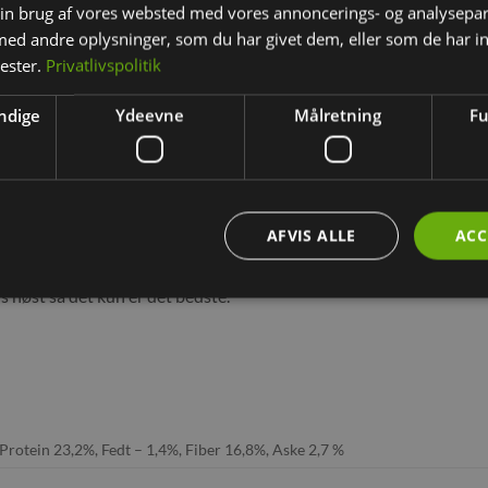
in brug af vores websted med vores annoncerings- og analysepa
d andre oplysninger, som du har givet dem, eller som de har in
nester.
Privatlivspolitik
ndige
Ydeevne
Målretning
Fu
BESKRIVELSE
YDERLIGERE INFORMATION
AFVIS ALLE
ACC
ck til alle gnavere og kaniner. Nænsomt forkogte så de er lette at
s høst så det kun er det bedste.
Protein 23,2%, Fedt – 1,4%, Fiber 16,8%, Aske 2,7 %