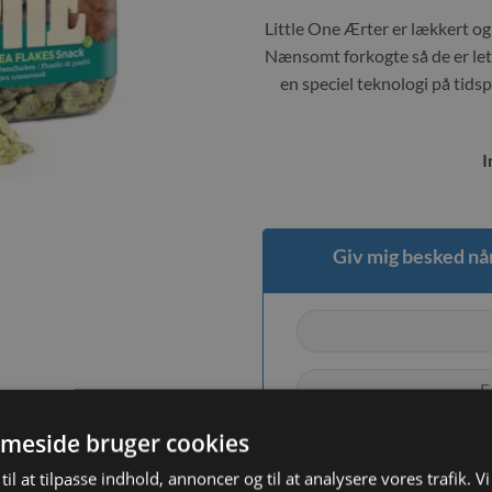
Little One Ærter er lækkert og
Nænsomt forkogte så de er lett
en speciel teknologi på tids
I
Giv mig besked når
meside bruger cookies
til at tilpasse indhold, annoncer og til at analysere vores trafik. V