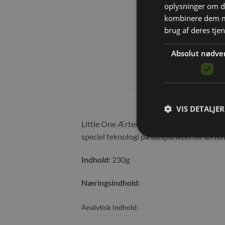
oplysninger om d
kombinere dem me
brug af deres tje
Absolut nødve
VIS DETALJER
Little One Ærter er lækkert og nærende sna
speciel teknologi på tidspunktet for ærten
Indhold:
230g
Næringsindhold:
Analytisk indhold: