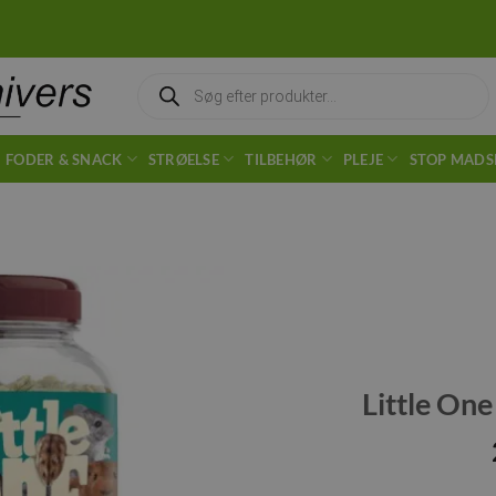
Products
search
FODER & SNACK
STRØELSE
TILBEHØR
PLEJE
STOP MADS
Tilføj til
ønskeliste
Little On