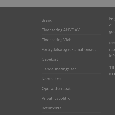
Føl
Brand
du 
Finansering ANYDAY
god
Finansering Viabill
Mod
Fortrydelse og reklamationsret
rab
inf
Gavekort
TI
Handelsbetingelser
KL
Kontakt os
Opdrætterrabat
Privatlivspolitik
Returportal