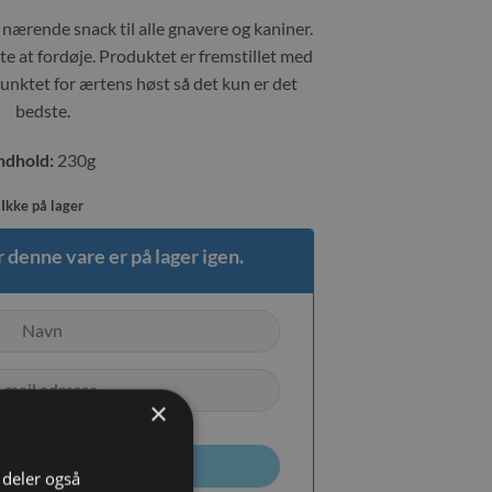
 nærende snack til alle gnavere og kaniner.
e at fordøje. Produktet er fremstillet med
punktet for ærtens høst så det kun er det
bedste.
ndhold:
230g
Ikke på lager
 denne vare er på lager igen.
×
TILMELD
i deler også