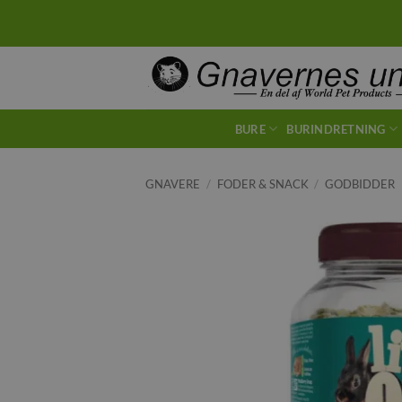
Fortsæt
til
indhold
BURE
BURINDRETNING
GNAVERE
/
FODER & SNACK
/
GODBIDDER