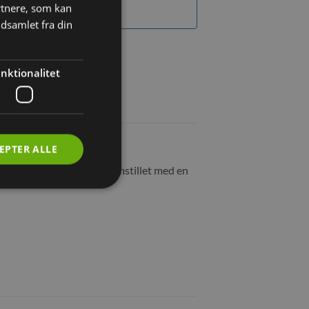
rtnere, som kan
dsamlet fra din
nktionalitet
EPTER ALLE
 fordøje. Produktet er fremstillet med en