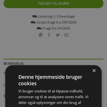
TILFØJ TIL KURV
⛟ Levering 1-3 hverdage
⛟ Gratis fragt fra 599 DKK
⛟ Fragt fra 34 DKK
BESKRIVELSE
×
YDERLIGERE INFORMATION
Denne hjemmeside bruger
cookies
Lameltræbold med bjælde, sikre en sjov leg for kæledyret.
Vi bruger cookies til at tilpasse indhold,
Størrelse:
Ø6 cm.
annoncer og til at analysere vores trafik. Vi
deler også oplysninger om din brug af