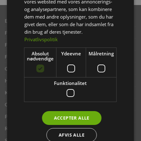
vores websted med vores annoncerings-
og analysepartnere, som kan kombinere
dem med andre oplysninger, som du har
Brand
givet dem, eller som de har indsamlet fra
din brug af deres tjenester.
Finansering ANYDAY
Privatlivspolitik
Finansering Viabill
Absolut
Ydeevne
Målretning
Fortrydelse og reklamationsret
nødvendige
Gavekort
Handelsbetingelser
Funktionalitet
Kontakt os
Opdrætterrabat
Privatlivspolitik
ACCEPTER ALLE
Returportal
AFVIS ALLE
Search results