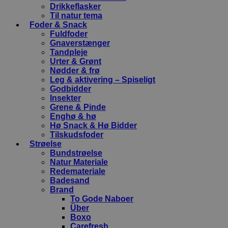
Drikkeflasker
Til natur tema
Foder & Snack
Fuldfoder
Gnaverstænger
Tandpleje
Urter & Grønt
Nødder & frø
Leg & aktivering – Spiseligt
Godbidder
Insekter
Grene & Pinde
Enghø & hø
Hø Snack & Hø Bidder
Tilskudsfoder
Strøelse
Bundstrøelse
Natur Materiale
Redemateriale
Badesand
Brand
To Gode Naboer
Über
Boxo
Carefresh