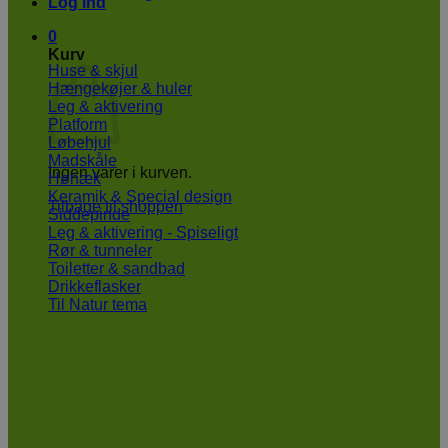
Log ind
0
Kurv
Huse & skjul
Hængekøjer & huler
Leg & aktivering
Platform
Løbehjul
Madskåle
Ingen varer i kurven.
Høhæk
Keramik & Special design
Tilbage til shoppen
Siddepinde
Leg & aktivering - Spiseligt
Rør & tunneler
Toiletter & sandbad
Drikkeflasker
Til Natur tema