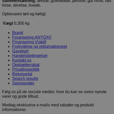
Sammensætning:
løvtræ, gulerødder, persille, gul hirse, rød
hirse, stivelse, hvede.
Opbevares tørt og køligt.
Vægt
0,300 kg
Brand
Finansering ANYDAY
Finansering Viabill
Fortrydelse og reklamationsret
Gavekort
Handelsbetingelser
Kontakt os
Opdrætterrabat
Privatlivspolitik
Returportal
Search results
Sponsorater
Følg os på de sociale medier, hvor du kan se vores nyeste
varer og gode tilbud.
Modtag eksklusive e-mails med rabatter og produkt
informationer.