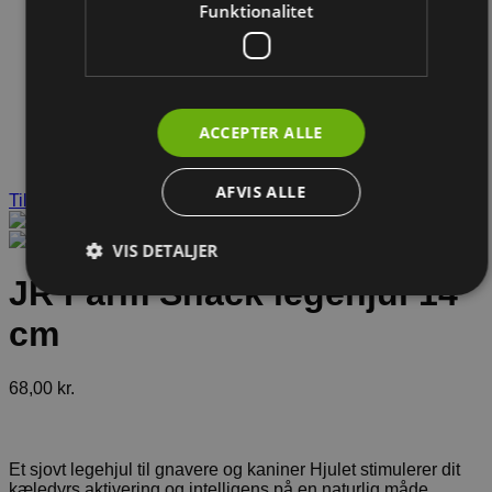
Funktionalitet
ACCEPTER ALLE
AFVIS ALLE
Tilføj til ønskeliste
VIS DETALJER
JR Farm Snack legehjul 14
cm
68,00
kr.
Et sjovt legehjul til gnavere og kaniner Hjulet stimulerer dit
kæledyrs aktivering og intelligens på en naturlig måde.