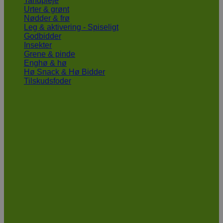
Tandpleje
Urter & grønt
Nødder & frø
Leg & aktivering - Spiseligt
Godbidder
Insekter
Grene & pinde
Enghø & hø
Hø Snack & Hø Bidder
Tilskudsfoder