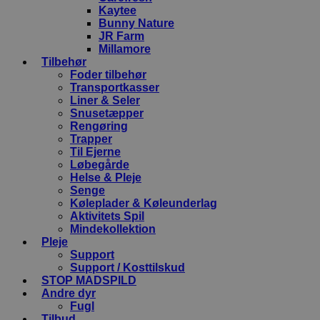
Kaytee
Bunny Nature
JR Farm
Millamore
Tilbehør
Foder tilbehør
Transportkasser
Liner & Seler
Snusetæpper
Rengøring
Trapper
Til Ejerne
Løbegårde
Helse & Pleje
Senge
Køleplader & Køleunderlag
Aktivitets Spil
Mindekollektion
Pleje
Support
Support / Kosttilskud
STOP MADSPILD
Andre dyr
Fugl
Tilbud