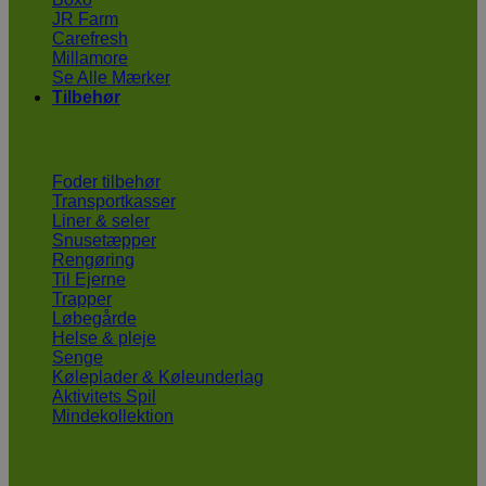
JR Farm
Carefresh
Millamore
Se Alle Mærker
Tilbehør
Foder tilbehør
Transportkasser
Liner & seler
Snusetæpper
Rengøring
Til Ejerne
Trapper
Løbegårde
Helse & pleje
Senge
Køleplader & Køleunderlag
Aktivitets Spil
Mindekollektion