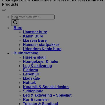
Copyright 2026 ©
Gnavernes Univers - En del af World Pet
Products
Products
search
Bure
Hamster bure
Kanin Bure
Marsvin Bure
Hamster startpakker
Udendørs Kanin bure
Burindretning
Huse & skjul
Hængekøjer & huler
Leg & aktivering
Platform
Løbehjul
Madskåle
Høhæk
Keramik & Special design
Siddepinde
Leg & aktivering – Spiseligt
Rør & tunneler
Toiletter & Sandbad