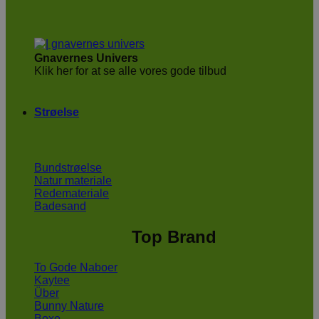
Gnavernes Univers
Klik her for at se alle vores gode tilbud
Strøelse
Bundstrøelse
Natur materiale
Redemateriale
Badesand
Top Brand
To Gode Naboer
Kaytee
Über
Bunny Nature
Boxo