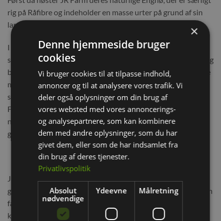
rig på Råfibre og indeholder en masse urter på grund af sin
lange vækstperiode*
×
Denne hjemmeside bruger
I modsætning til de voksende monokulturer skaber JR Farm
cookies
således nye og naturlige levesteder for alle insekter og bier og
beskytter således artsdiversiteten i deres hjemland. Den rige
Vi bruger cookies til at tilpasse indhold,
madforsyning fra dette unikke habitat giver også humlebier,
annoncer og til at analysere vores trafik. Vi
sommerfugle og deres venner pollen og vital nektar. I JR
deler også oplysninger om din brug af
Farm’s hus pakkes det soltørrede hø omhyggeligt i hånden i
vores websted med vores annoncerings-
og analysepartnere, som kan kombinere
naturligt pap, der af bæredygtighedsårsager består af 23%
dem med andre oplysninger, som du har
græs.
givet dem, eller som de har indsamlet fra
din brug af deres tjenester.
Privatlivspolitik
JR FARM bi-venlige hø er pakket 100% plastfrit og
Absolut
Ydeevne
Målretning
græspappet (indpakningen) er stemplet med en naturlig grøn
nødvendige
farve. De forhåndsstansede huller kan let skæres ud, og pap
kan bruges direkte som høhæk eller som et legehus, der kan