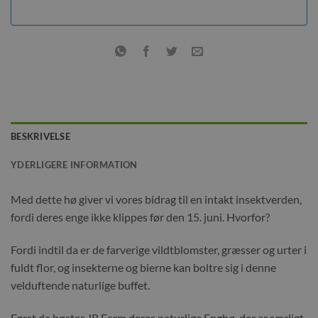
BESKRIVELSE
YDERLIGERE INFORMATION
Med dette hø giver vi vores bidrag til en intakt insektverden,
fordi deres enge ikke klippes før den 15. juni. Hvorfor?
Fordi indtil da er de farverige vildtblomster, græsser og urter i
fuldt flor, og insekterne og bierne kan boltre sig i denne
velduftende naturlige buffet.
Først da høster JR Farm deres naturlige Enghø, der er særligt