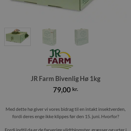
JR Farm Bivenlig Hø 1kg
79,00
kr.
Med dette hø giver vi vores bidrag til en intakt insektverden,
fordi deres enge ikke klippes før den 15. juni. Hvorfor?
Fordi indtil da er de farverige vildtblomster, græsser og urter i