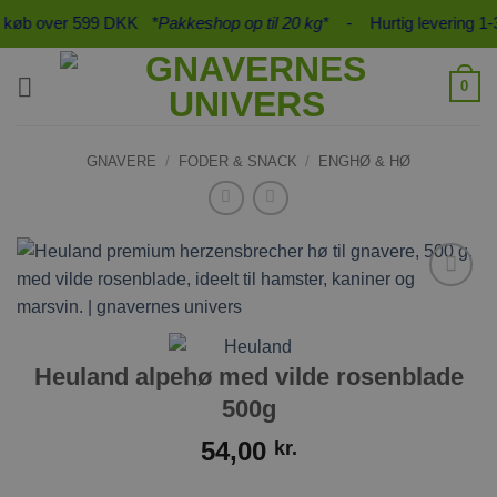
Fortsæt
d køb over 599 DKK
*Pakkeshop op til 20 kg*
- Hurtig levering 1-3
til
indhold
0
GNAVERE
/
FODER & SNACK
/
ENGHØ & HØ
Tilføj til
ønskeliste
Heuland alpehø med vilde rosenblade
500g
54,00
kr.