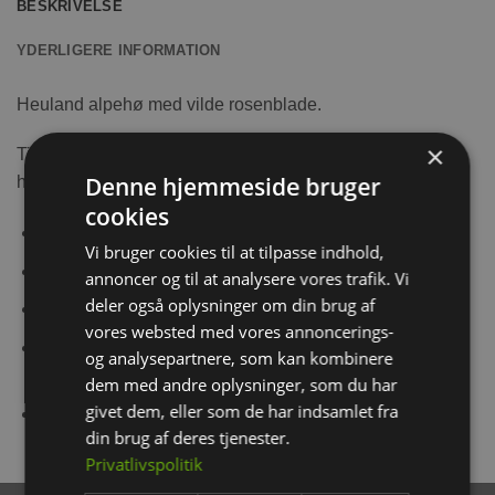
BESKRIVELSE
YDERLIGERE INFORMATION
Heuland alpehø med vilde rosenblade.
×
Tilføj lidt extra lækkert til dit kæledyrs kost med hø fra
Denne hjemmeside bruger
heuland.
cookies
100% naturligt
Vi bruger cookies til at tilpasse indhold,
500 gram
annoncer og til at analysere vores trafik. Vi
deler også oplysninger om din brug af
Løst presset for at bevare bladene
vores websted med vores annoncerings-
Skånsom tørring for at bevare vigtige vitaminer og
og analysepartnere, som kan kombinere
næringstoffer
dem med andre oplysninger, som du har
givet dem, eller som de har indsamlet fra
Afstøvet af filtersystem
din brug af deres tjenester.
Privatlivspolitik