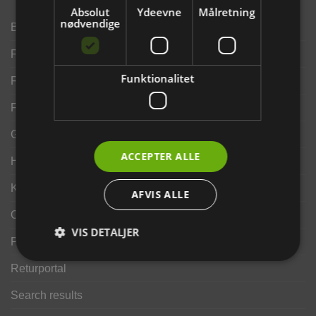
Absolut
Ydeevne
Målretning
nødvendige
Brand
Finansering ANYDAY
Funktionalitet
Finansering Viabill
Fortrydelse og reklamationsret
Gavekort
ACCEPTER ALLE
Handelsbetingelser
Kontakt os
AFVIS ALLE
Opdrætterrabat
VIS DETALJER
Privatlivspolitik
Returportal
Search results