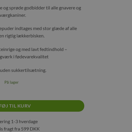
 og sprøde godbidder til alle gnavere og
værgkaniner.
repuder indtages med stor glæde af alle
en rigtig lækkerbisken.
einrige og med lavt fedtindhold –
værk i fødevarekvalitet
 uden sukkertilsætning.
På lager
FØJ TIL KURV
ring 1-3 hverdage
s fragt fra 599 DKK