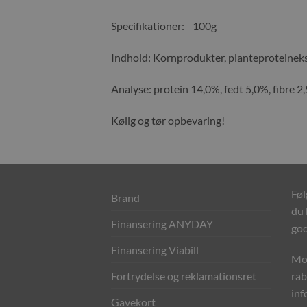
Specifikationer: 100g
Indhold: Kornprodukter, planteproteinekst
Analyse: protein 14,0%, fedt 5,0%, fibre 2
Kølig og tør opbevaring!
Føl
Brand
du 
Finansering ANYDAY
god
Finansering Viabill
Mod
Fortrydelse og reklamationsret
rab
inf
Gavekort