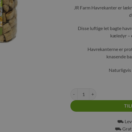
JR Farm Havrekanter er lækre
d
Disse luftige let bagte hav
kæledyr – 
Havrekanterne er prot
knasende bag
Naturligvis
JR Farm Havrekanter antal
TIL
⛟ Leve
⛟ Grati