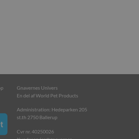
op
Gnavernes Univers
En del af World Pet Products
Administration: Hedeparken 205
st.th 2750 Ballerup
Cvr nr. 40250026