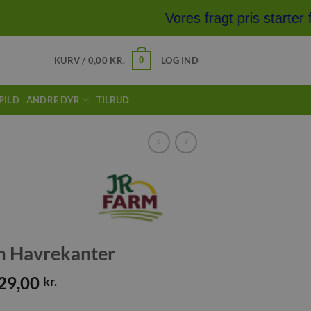
Vores fragt pris starter f
0
KURV /
0,00
KR.
LOG IND
PILD
ANDRE DYR
TILBUD
m Havrekanter
29,00
kr.