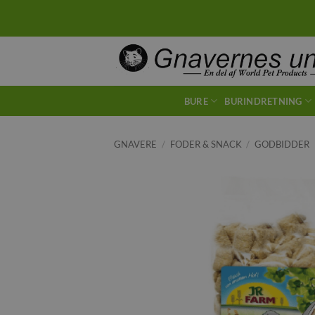
Fortsæt
til
indhold
BURE
BURINDRETNING
GNAVERE
/
FODER & SNACK
/
GODBIDDER