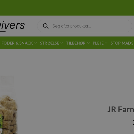
Products
search
FODER & SNACK
STRØELSE
TILBEHØR
PLEJE
STOP MADS
Tilføj til
ønskeliste
JR Far