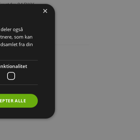
agt fra 34 DKK
×
i deler også
rtnere, som kan
dsamlet fra din
nktionalitet
EPTER ALLE