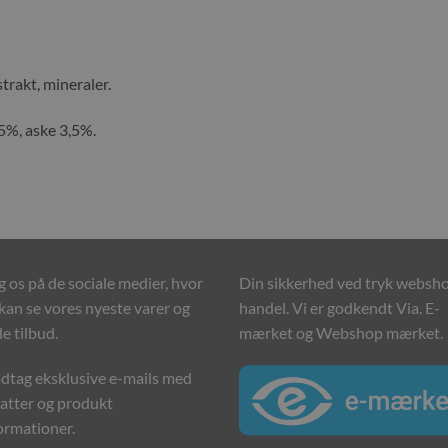
rakt, mineraler.
,5%, aske 3,5%.
g os på de sociale medier, hvor
Din sikkerhed ved tryk websh
kan se vores nyeste varer og
handel. Vi er godkendt Via. E-
e tilbud.
mærket og Webshop mærket.
tag eksklusive e-mails med
atter og produkt
ormationer.