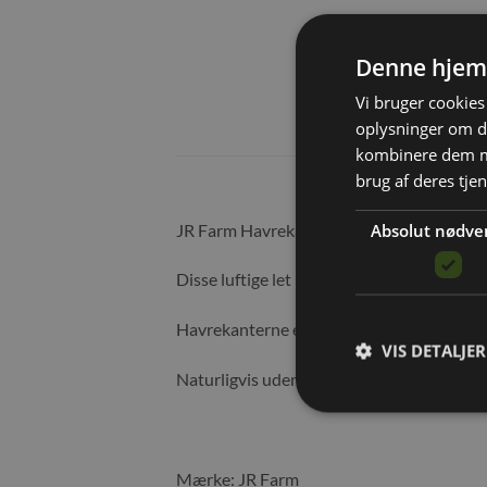
Denne hjem
Vi bruger cookies 
oplysninger om d
kombinere dem me
brug af deres tje
Absolut nødve
JR Farm Havrekanter er lækre og sprøde g
Disse luftige let bagte havrepuder indtage
Havrekanterne er proteinrige og med lavt
VIS DETALJER
Naturligvis uden sukkertilsætning.
Mærke: JR Farm