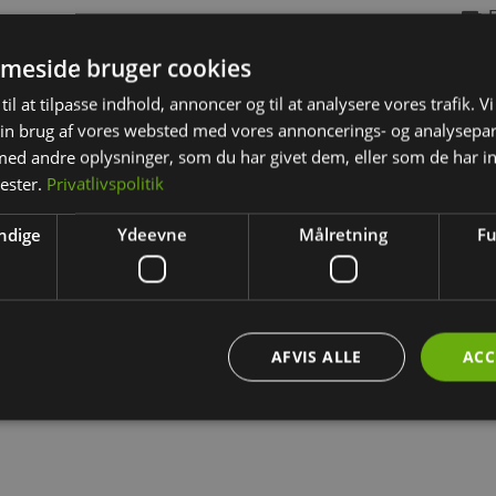
⛟ Fr
meside bruger cookies
til at tilpasse indhold, annoncer og til at analysere vores trafik. V
in brug af vores websted med vores annoncerings- og analysepa
d andre oplysninger, som du har givet dem, eller som de har in
BESKRIVELSE
YDERLIGERE INFORMATION
nester.
Privatlivspolitik
ndige
Ydeevne
Målretning
Fu
odbidder til alle gnavere og dværgkaniner.
s med stor glæde af alle kæledyr – en rigtig lækkerbisken.
 fedtindhold – knasende bagværk i fødevarekvalitet
AFVIS ALLE
ACC