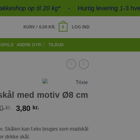
shop op til 20 kg*
- Hurtig levering 1-3 hver
0
KURV /
0,00
KR.
LOG IND
DSPILD
ANDRE DYR
TILBUD
 skål med motiv Ø8 cm
Den
Den
00
3,80
kr.
kr.
oprindelige
aktuelle
pris
pris
v.
Skålen kan f.eks bruges som madskål
var:
er:
19,00 kr..
3,80 kr..
ler drikke skål.