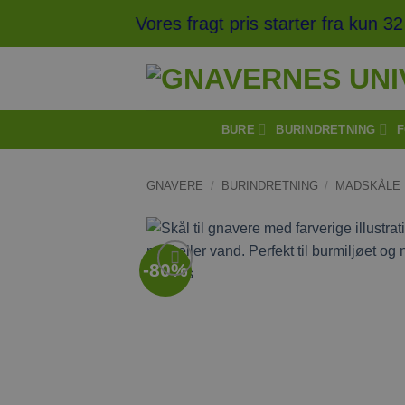
Fortsæt
Vores fragt pris starter fra kun 3
til
indhold
BURE
BURINDRETNING
F
GNAVERE
/
BURINDRETNING
/
MADSKÅLE
-80%