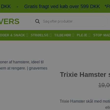
2 DKK - Gratis fragt ved køb over 599 DKK
*Pakke
Products
search
ODER & SNACK
STRØELSE
TILBEHØR
PLEJE
STOP MA
Trixie Hamster
Tilføj til
ønskeliste
19,
Trixie
Hamster skål med moti
el