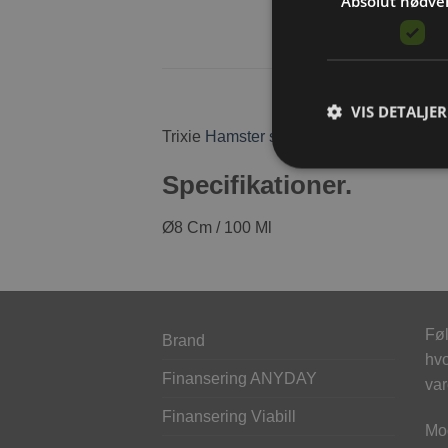
Absolut nødve
VIS DETALJER
Trixie
Hamster skål med motiv.
Skålen ka
Specifikationer.
Ø8 Cm / 100 Ml
Føl
Brand
hvo
Finansering ANYDAY
var
Finansering Viabill
Mod