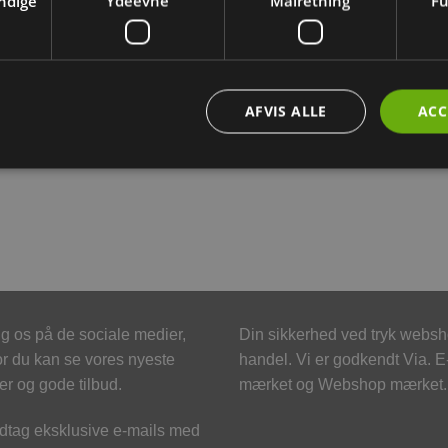
ndige
Ydeevne
Målretning
Fu
BESKRIVELSE
YDERLIGERE INFORMATION
AFVIS ALLE
ACC
n f.eks bruges som madskål eller drikkeskål.
g os på de sociale medier,
Din sikkerhed ved tryk webs
r du kan se vores nyeste
handel. Vi er godkendt Via. E
er og gode tilbud.
mærket og Webshop mærket.
tag eksklusive e-mails med