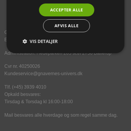
ACCEPTER ALLE
AFVIS ALLE
Gnavernes Univers
En del af World Pet Products
VIS DETALJER
Administration: Hedeparken 205 st.th 2750 Ballerup
Cvr nr. 40250026
Kundeservice@gnavernes-univers.dk
Tlf. (+45) 3939 4010
Opkald besvares:
Tirsdag & Torsdag kl 16:00-18:00
Mail besvares alle hverdage og som regel samme dag.