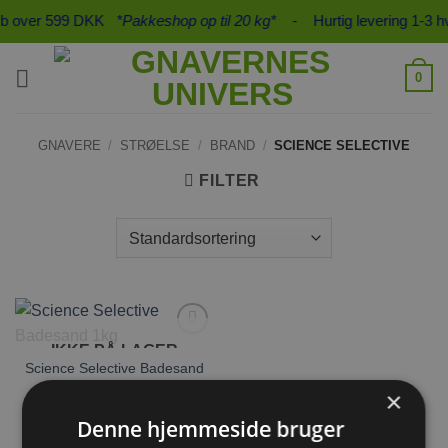
Fortsæt
køb over 599 DKK
*Pakkeshop op til 20 kg*
- Hurtig levering 1-3 h
til
indhold
0
GNAVERE
/
STRØELSE
/
BRAND
/
SCIENCE SELECTIVE
FILTER
IKKE PÅ LAGER
Tilføj til
ønskeliste
Science Selective Badesand
1kg
×
Denne hjemmeside bruger
57,00
kr.