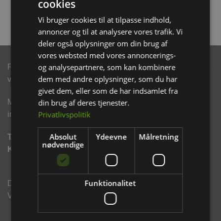
cookies
LÆS MERE
Vi bruger cookies til at tilpasse indhold,
annoncer og til at analysere vores trafik. Vi
deler også oplysninger om din brug af
vores websted med vores annoncerings-
og analysepartnere, som kan kombinere
Følg os på de sociale medier, hvor du kan se vores nyeste
dem med andre oplysninger, som du har
varer og gode tilbud.
givet dem, eller som de har indsamlet fra
din brug af deres tjenester.
Modtag eksklusive e-mails med rabatter og produkt
Privatlivspolitik
informationer.
Absolut
Ydeevne
Målretning
TILMELD NYHEDSBREV
nødvendige
KLIK HER.
Funktionalitet
Din sikkerhed ved tryk webshop handel. Vi er godkendt
Via. E-mærket og Webshop mærket.