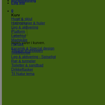
Burindretning
Log ind
0
Kurv
Huse & skjul
Hængekøjer & huler
Leg & aktivering
Platform
Løbehjul
Madskåle
Ingen varer i kurven.
Høhæk
Keramik & Special design
Tilbage til shoppen
Siddepinde
Leg & aktivering - Spiseligt
Rør & tunneler
Toiletter & sandbad
Drikkeflasker
Til Natur tema