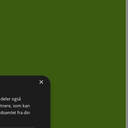
×
i deler også
rtnere, som kan
dsamlet fra din