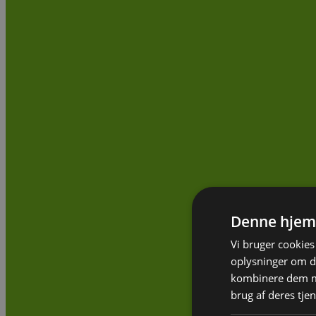
Denne hjem
Vi bruger cookies 
oplysninger om d
kombinere dem me
brug af deres tje