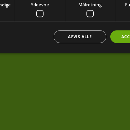
ndige
Ydeevne
Målretning
Fu
AFVIS ALLE
ACC