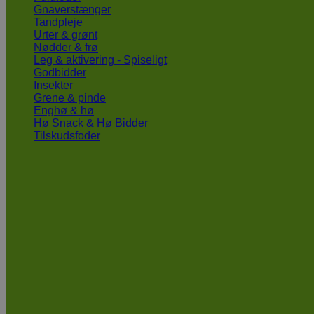
Gnaverstænger
Tandpleje
Urter & grønt
Nødder & frø
Leg & aktivering - Spiseligt
Godbidder
Insekter
Grene & pinde
Enghø & hø
Hø Snack & Hø Bidder
Tilskudsfoder