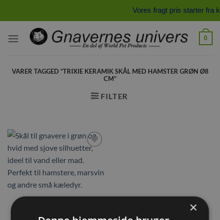
Fortsæt
Vores fragt pris starter f
til
indhold
0
VARER TAGGED “TRIXIE KERAMIK SKÅL MED HAMSTER GRØN Ø8
CM”
FILTER
Tilføj til
ønskeliste
Trixie Keramik skål med
×
hamster Grøn Ø8 cm