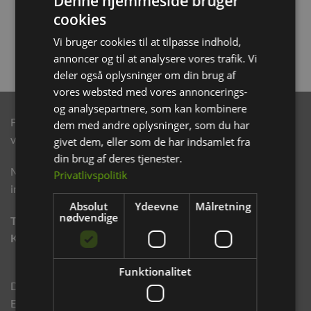
Denne hjemmeside bruger
24,00
kr.
cookies
TILFØJ TIL KURV
Vi bruger cookies til at tilpasse indhold,
annoncer og til at analysere vores trafik. Vi
deler også oplysninger om din brug af
vores websted med vores annoncerings-
og analysepartnere, som kan kombinere
Følg os på de sociale medier, hvor du kan se vores nyeste
dem med andre oplysninger, som du har
varer og gode tilbud.
givet dem, eller som de har indsamlet fra
din brug af deres tjenester.
Modtag eksklusive e-mails med rabatter og produkt
Privatlivspolitik
informationer.
Absolut
Ydeevne
Målretning
nødvendige
TILMELD NYHEDSBREV
KLIK HER.
Funktionalitet
Din sikkerhed ved tryk webshop handel. Vi er godkendt Via.
E-mærket og Webshop mærket.