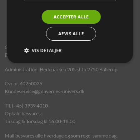
ACCEPTER ALLE
AFVIS ALLE
Gnavernes Univers
VIS DETALJER
En del af World Pet Products
Administration: Hedeparken 205 st.th 2750 Ballerup
Cvr nr. 40250026
Kundeservice@gnavernes-univers.dk
Tlf. (+45) 3939 4010
Opkald besvares:
Tirsdag & Torsdag kl 16:00-18:00
Mail besvares alle hverdage og som regel samme dag.