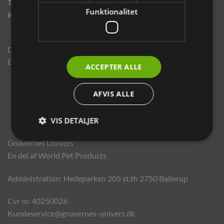
TILMELD NYHEDSBREV
Funktionalitet
KLIK HER.
Din sikkerhed ved tryk webshop handel. Vi er godkendt Via.
E-mærket og Webshop mærket.
ACCEPTER ALLE
AFVIS ALLE
VIS DETALJER
Gnavernes Univers
En del af World Pet Products
Administration: Hedeparken 205 st.th 2750 Ballerup
Cvr nr. 40250026
Kundeservice@gnavernes-univers.dk