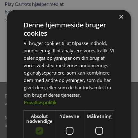
×
Denne hjemmeside bruger
Rosewood Mini Gulerødder
cookies
6 stk
Vi bruger cookies til at tilpasse indhold,
49,00
kr.
annoncer og til at analysere vores trafik. Vi
deler også oplysninger om din brug af
TILFØJ TIL KURV
vores websted med vores annoncerings-
og analysepartnere, som kan kombinere
dem med andre oplysninger, som du har
givet dem, eller som de har indsamlet fra
din brug af deres tjenester.
Følg os på de sociale medier, hvor du kan se vores nyeste
Privatlivspolitik
varer og gode tilbud.
Absolut
Ydeevne
Målretning
Modtag eksklusive e-mails med rabatter og produkt
nødvendige
informationer.