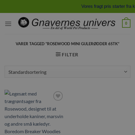
Fortsæt
Vores fragt pris starter f
til
indhold
0
VARER TAGGED “ROSEWOOD MINI GULERØDDER 6STK”
FILTER
Tilføj til
ønskeliste