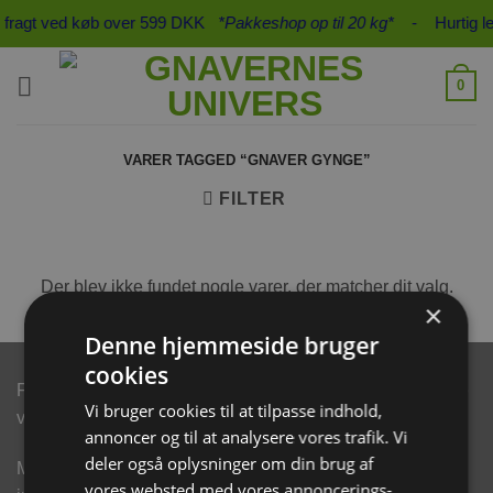
Fortsæt
s fragt ved køb over 599 DKK
*Pakkeshop op til 20 kg*
- Hurtig lev
til
indhold
0
VARER TAGGED “GNAVER GYNGE”
FILTER
Der blev ikke fundet nogle varer, der matcher dit valg.
×
Denne hjemmeside bruger
cookies
Følg os på de sociale medier, hvor du kan se vores nyeste
Vi bruger cookies til at tilpasse indhold,
varer og gode tilbud.
annoncer og til at analysere vores trafik. Vi
deler også oplysninger om din brug af
Modtag eksklusive e-mails med rabatter og produkt
vores websted med vores annoncerings-