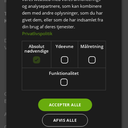
informationer.
og analysepartnere, som kan kombinere
dem med andre oplysninger, som du har
TILMELD NYHEDSBREV
givet dem, eller som de har indsamlet fra
KLIK HER.
din brug af deres tjenester.
Privatlivspolitik
Din sikkerhed ved tryk webshop handel. Vi er godkendt
Absolut
Ydeevne
Målretning
Via. E-mærket og Webshop mærket.
nødvendige
Funktionalitet
Gnavernes Univers
En del af World Pet Products
ACCEPTER ALLE
Administration: Hedeparken 205 st.th 2750 Ballerup
AFVIS ALLE
Cvr nr. 40250026